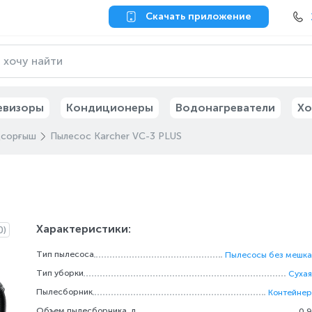
Скачать приложение
евизоры
Кондиционеры
Водонагреватели
Хо
сорғыш
Пылесос Karcher VC-3 PLUS
Характеристики:
0)
Тип пылесоса
Пылесосы без мешка
Тип уборки
Сухая
Пылесборник
Контейнер
Объем пылесборника, л
0.9