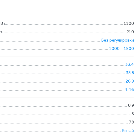
 Вт
1100
Вт
210
Без регулировки
1000 - 1800
33.4
38.8
26.9
4.46
0.9
5
78
Китай