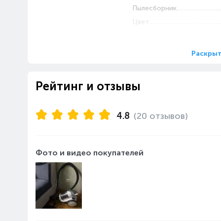
Пылесборник
Цвет
Тип подключения
Тип уборки
Раскрыт
Тип пылесоса
Рейтинг и отзывы
Особенности
Функции и особенности
Источник питания
4.8
(20 отзывов)
Дополнительно
Труба всасывания
Комплектация и насадки
Фото и видео покупателей