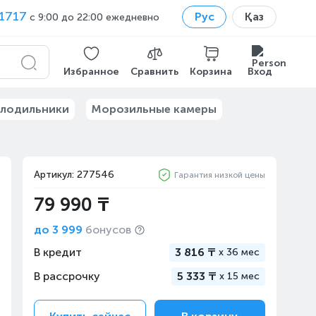
1717
Рус
Қаз
с 9:00 до 22:00 ежедневно
Избранное
Сравнить
Корзина
Вход
лодильники
Морозильные камеры
Артикул: 277546
Гарантия низкой цены
79 990 ₸
до
3 999
бонусов
В кредит
3 816 ₸
x
36 мес
В рассрочку
5 333 ₸
x
15 мес