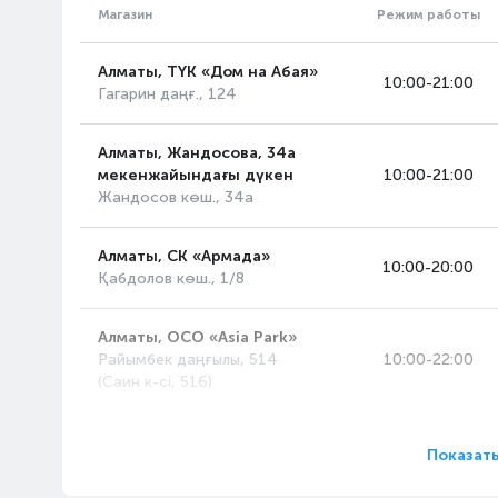
Магазин
Режим работы
Алматы, ТҮК «Дом на Абая»
10:00-21:00
Гагарин даңғ., 124
Алматы, Жандосова, 34а
мекенжайындағы дүкен
10:00-21:00
Жандосов көш., 34а
Алматы, СК «Армада»
10:00-20:00
Қабдолов көш., 1/8
Алматы, ОСО «Asia Park»
Райымбек даңғылы, 514
10:00-22:00
(Саин к-сі, 516)
Алматы, «MART» ОСО
10:00-22:00
Показать
Рихард Зорге көш., 18/4