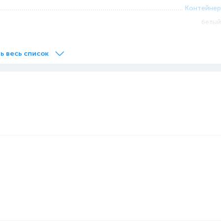
Контейнер
белый
Проводное
Сухая
ь весь список
Пылесосы без мешка
Автосматывание шнура
Сеть
Телескопическая
Для мебели, Пол-ковер, Щелевая