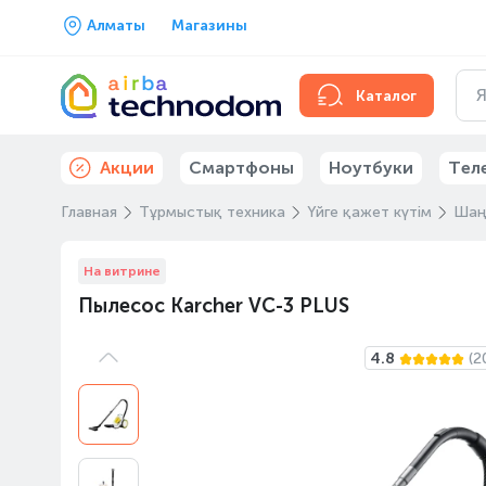
Алматы
Магазины
Каталог
Акции
Смартфоны
Ноутбуки
Тел
Главная
Тұрмыстық техника
Үйге қажет күтім
Шаң
На витрине
Пылесос Karcher VC-3 PLUS
4.8
(2