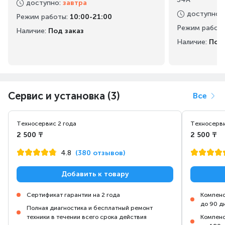
доступно
:
завтра
доступно
:
Режим работы
:
10:00-21:00
Режим работ
Наличие:
Под заказ
Наличие:
Под 
Сервис и установка (3)
Все
Техносервис 2 года
Техносерви
2 500 ₸
2 500 ₸
4.8
(380 отзывов)
Добавить к товару
Сертификат гарантии на 2 года
Компенс
до 90 д
Полная диагностика и бесплатный ремонт
техники в течении всего срока действия
Компенс