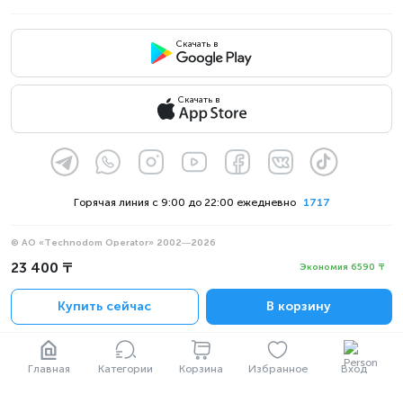
Скачать в
Скачать в
Горячая линия с 9:00 до 22:00 ежедневно
1717
© АО «Technodom Operator» 2002—2026
Мы принимаем:
23 400 ₸
Экономия 6590 ₸
Официальное уведомление
Купить сейчас
В корзину
Политика конфиденциальности
Главная
Категории
Корзина
Избранное
Вход