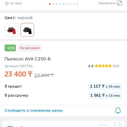
Увеличить
37 662
Цвет:
черный
-22%
На витрине
Пылесос AVA C250-B
Артикул: 283734
4.8
(69)
23 400 ₸
29 990 ₸
В кредит
1 117 ₸
x
36 мес
В рассрочку
1 561 ₸
x
15 мес
Сообщить о снижении цены