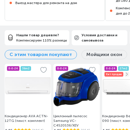
до 180 
Выезд мастера для ремонта на дом
Компенс
дня до 
Нашли товар дешевле?
Условия доставки и
Компенсируем 110% разницы
самовывоза
С этим товаром покупают
Мойщики окон
0-0-24
36m2
0-0-24
0-0-24
27m2
Хит продаж
Кондиционер AVA ACTN-
Циклонный пылесос
Кондиционер Be
12TG (+инст. комплект)
Samsung VC-
090 (+инст. ком
C4520S36/XEV