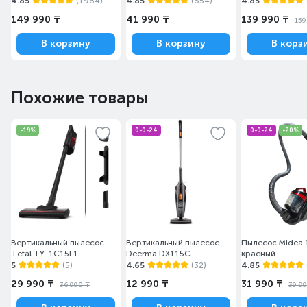
4.85
(1964)
4.85
(654)
4.85
149 990 ₸
41 990 ₸
139 990 ₸
159
В корзину
В корзину
В корз
Похожие товары
-19%
0-0-24
0-0-24
-20%
Вертикальный пылесос
Вертикальный пылесос
Пылесос Midea 
Tefal TY-1C15F1
Deerma DX115С
красный
5
(5)
4.65
(32)
4.85
29 990 ₸
12 990 ₸
31 990 ₸
36 990 ₸
39 9