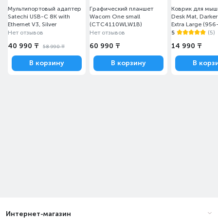
Мультипортовый адаптер
Графический планшет
Коврик для мыш
Satechi USB-C 8K with
Wacom One small
Desk Mat, Darker
Ethernet V3, Silver
(CTC4110WLW1B)
Extra Large (95
Нет отзывов
Нет отзывов
5
(5)
40 990 ₸
60 990 ₸
14 990 ₸
58 990 ₸
В корзину
В корзину
В корз
Интернет-магазин