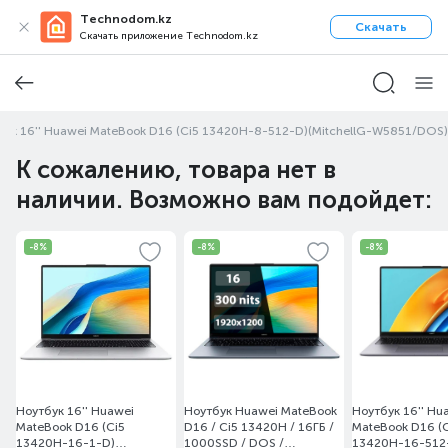
Technodom.kz
Скачать
Скачать приложение Technodom.kz
бук 16'' Huawei MateBook D16 (Ci5 13420H-8-512-D)(MitchellG-W5851/DOS)
К сожалению, товара нет в
наличии. Возможно вам подойдет:
-8%
-8%
-8%
Ноутбук 16'' Huawei
Ноутбук Huawei MateBook
Ноутбук 16'' Hu
MateBook D16 (Ci5
D16 / Ci5 13420H / 16ГБ /
MateBook D16 (
13420H-16-1-D)
1000SSD / DOS /
13420H-16-512