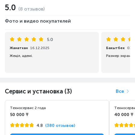
5.0
(8 отзывов)
Фото и видео покупателей
5.0
Жанатхан
16.12.2025
Бакытбек
03.1
Жеңіл, әдемі.
Размер экрана, 
Сервис и установка (3)
Все
Техносервис 2 года
Техносерви
50 000 ₸
40 000 ₸
4.8
(380 отзывов)