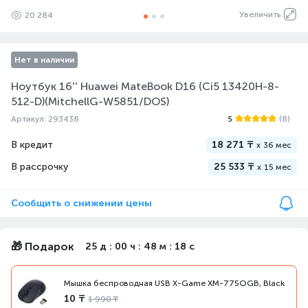
Увеличить
20 284
Нет в наличии
Ноутбук 16'' Huawei MateBook D16 (Ci5 13420H-8-
512-D)(MitchellG-W5851/DOS)
Артикул: 293438
5
(8)
В кредит
18 271 ₸
x
36 мес
В рассрочку
25 533 ₸
x
15 мес
Сообщить о снижении цены
🎁 Подарок
25 д : 00 ч : 48 м : 17 с
Мышка беспроводная USB X-Game XM-775OGB, Black
10 ₸
1 990 ₸