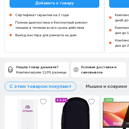
Добавить к товару
Сертификат гарантии на 2 года
Компенс
дней до
Полная диагностика и бесплатный ремонт
техники в течении всего срока действия
Компенс
дня до 
Выезд мастера для ремонта на дом
Компенс
дня до 
Нашли товар дешевле?
Условия доставки и
Компенсируем 110% разницы
самовывоза
С этим товаром покупают
Мышки и коврики
0-0-24
-22%