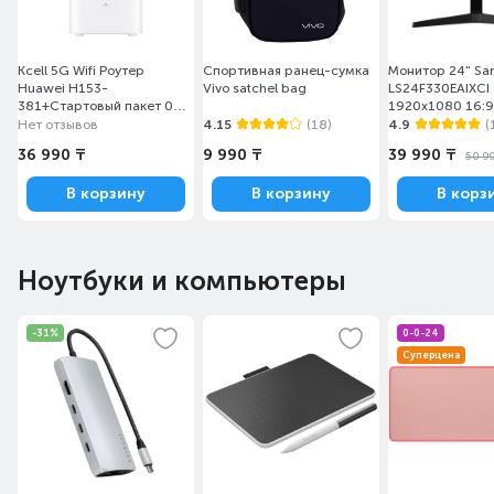
Kcell 5G Wifi Роутер
Спортивная ранец-сумка
Монитор 24" S
Huawei H153-
Vivo satchel bag
LS24F330EAIXCI
381+Стартовый пакет 0
1920x1080 16:9
Kcell Auleti
(HDMI+DP) Black
Нет отзывов
4.15
(18)
4.9
(
36 990 ₸
9 990 ₸
39 990 ₸
50 9
В корзину
В корзину
В корз
Ноутбуки и компьютеры
-31%
0-0-24
Суперцена