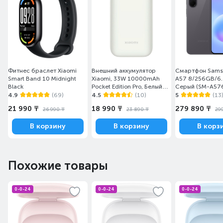
Фитнес браслет Xiaomi
Внешний аккумулятор
Смартфон Sams
Smart Band 10 Midnight
Xiaomi, 33W 10000mAh
A57 8/256GB/6.
Black
Pocket Edition Pro, Белый
Серый (SM-A57
(PB1030ZM)
4.9
(69)
4.5
(10)
5
(13
21 990 ₸
18 990 ₸
279 890 ₸
26 990 ₸
23 890 ₸
29
В корзину
В корзину
В корз
Похожие товары
0-0-24
0-0-24
0-0-24