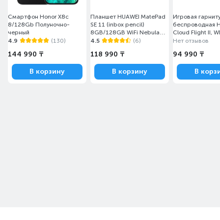
Смартфон Honor X8c
Планшет HUAWEI MatePad
Игровая гарнит
8/128Gb Полуночно-
SE 11 (inbox pencil)
беспроводная H
черный
8GB/128GB WiFi Nebula
Cloud Flight II, W
Gray Agassi6-W19DP
(B5VC5AA)
4.9
(130)
4.5
(6)
Нет отзывов
144 990 ₸
118 990 ₸
94 990 ₸
В корзину
В корзину
В корз