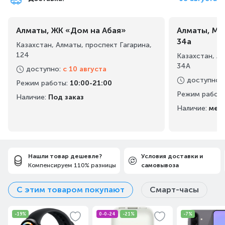
Алматы, ЖК «Дом на Абая»
Алматы, Ма
34а
Казахстан, Алматы, проспект Гагарина,
124
Казахстан, А
34А
доступно
:
с 10 августа
доступно
:
Режим работы
:
10:00-21:00
Режим работ
Наличие:
Под заказ
Наличие:
мен
Нашли товар дешевле?
Условия доставки и
Компенсируем 110% разницы
самовывоза
С этим товаром покупают
Смарт-часы
-19%
0-0-24
-21%
-7%