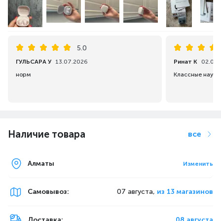
5.0
ГУЛЬСАРА У
13.07.2026
Ринат К
02.05.
норм
Классные наушн
Наличие товара
все
Алматы
Изменить
Самовывоз
:
07 августа,
из 13 магазинов
Доставка:
08 августа