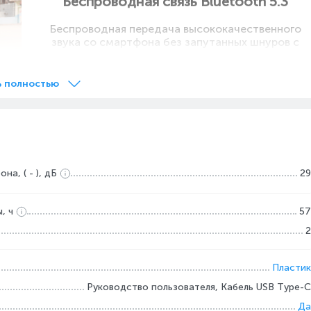
Беспроводная связь Bluetooth 5.3
Беспроводная передача высококачественного
звука со смартфона без запутанных шнуров с
помощью последней версии Bluetooth.
ь полностью
а, ( - ), дБ
29
, ч
57
ов
2
а
Пластик
и
Руководство пользователя, Кабель USB Type-C
Да