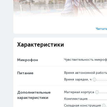
Читат
Характеристики
Микрофон
Чувствительность микрофон
Настройте прослушивание под себя
Питание
Время автономной работы
Загрузите бесплатное приложение для наушник
Время зарядки, ч
JBL Headphones, чтобы с помощью эквалайзер
настроить звук по своему вкусу. Голосовые
Дополнительные
Материал корпуса
подсказки помогут вам воспользоваться всем
функциями Tune 520BT.
характеристики
Комплектация
Складная конструкция