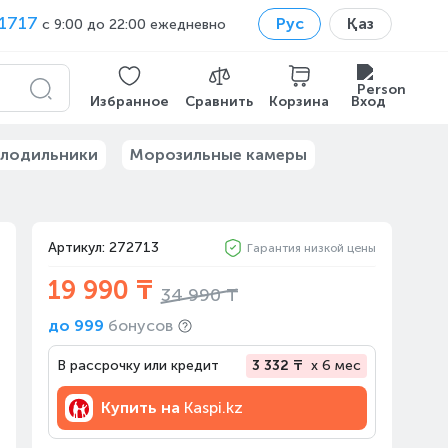
1717
Рус
Қаз
с 9:00 до 22:00 ежедневно
Избранное
Сравнить
Корзина
Вход
лодильники
Морозильные камеры
Артикул: 272713
Гарантия низкой цены
19 990 ₸
34 990 ₸
до
999
бонусов
В рассрочку или кредит
3 332 ₸
x 6 мес
Купить на
Kaspi.kz