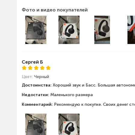
Тип акустического оформ
Фото и видео покупателей
Тип конструкции
Многоточечное соединение
Позволяет легко переключаться с одного
Bluetooth-устройства на другое. Вы можете
просто переключиться с видео на планшете н
звонок на мобильном телефоне, так что вы
никогда не пропустите звонок.
Сергей Б
Цвет:
Черный
Достоинства:
Хороший звук и Басс. Большая автоном
Недостатки:
Маленького размера
Спросите Siri или Hey Google
Комментарий:
Рекомендую к покупке. Своих денег ст
Siri или Hey Google на расстоянии одной кнопки
активируйте голосового помощника вашего
устройства, нажав многофункциональную кнопк