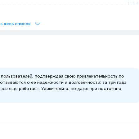
115.4
66.1
40.3
ь весь список
89.9
 пользователей, подтверждая свою привлекательность по
отзываются о ее надежности и долговечности: за три года
, все еще работает. Удивительно, но даже при постоянно