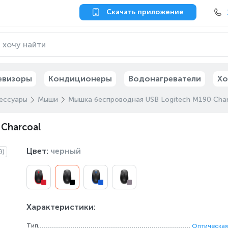
Скачать приложение
евизоры
Кондиционеры
Водонагреватели
Хо
ессуары
Мыши
Мышка беспроводная USB Logitech M190 Char
Charcoal
Цвет:
черный
9)
Характеристики:
Тип
Оптическая