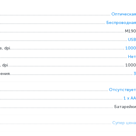
Оптическая
Беспроводная
M190
USB
, dpi
1000
Нет
 dpi
1000
ления
3
Отсутствует
1 x AA
Батарейки
Супер цена