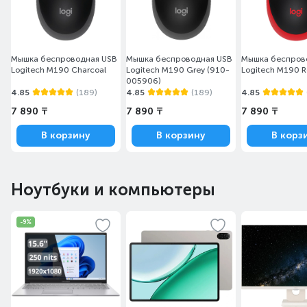
Мышка беспроводная USB
Мышка беспроводная USB
Мышка беспров
Logitech M190 Charcoal
Logitech M190 Grey (910-
Logitech M190 
005906)
4.85
(189)
4.85
(189)
4.85
7 890 ₸
7 890 ₸
7 890 ₸
В корзину
В корзину
В корз
Ноутбуки и компьютеры
-9%