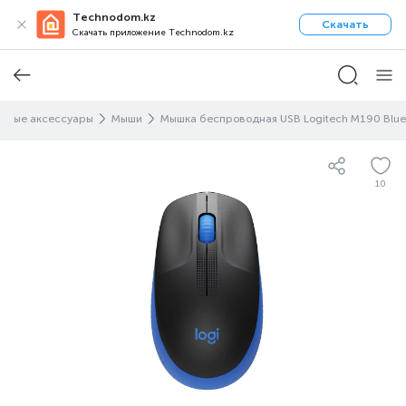
Technodom.kz
Скачать
Скачать приложение Technodom.kz
рные аксессуары
Мыши
Мышка беспроводная USB Logitech M190 Blue
10