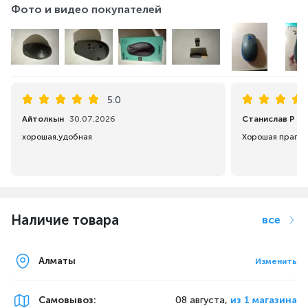
Фото и видео покупателей
5.0
Айтолкын
30.07.2026
Станислав Р
2
хорошая,удобная
Наличие товара
все
Алматы
Изменить
Самовывоз
:
08 августа,
из 1 магазина