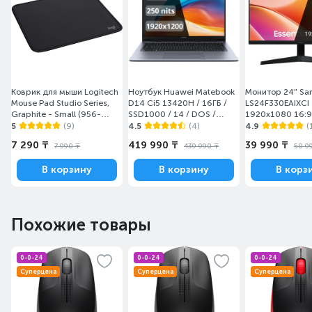
Коврик для мыши Logitech
Ноутбук Huawei Matebook
Монитор 24" S
Mouse Pad Studio Series,
D14 Ci5 13420H / 16ГБ /
LS24F330EAIXCI
Graphite - Small (956-
SSD1000 / 14 / DOS /
1920x1080 16:9
000049)
(MendelG-W5611D/DOS)
(HDMI+DP) Black
5
(9)
4.5
(4)
4.9
(
7 290 ₸
419 990 ₸
39 990 ₸
7 990 ₸
439 990 ₸
50 9
В корзину
В корзину
В корз
Похожие товары
0-0-24
0-0-24
0-0-24
Суперцена
Суперцена
Суперцена