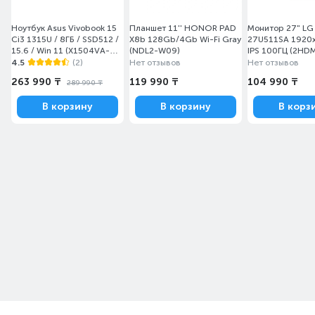
Ноутбук Asus Vivobook 15
Планшет 11'' HONOR PAD
Монитор 27" LG
Ci3 1315U / 8ГБ / SSD512 /
X8b 128Gb/4Gb Wi-Fi Gray
27U511SA 1920
15.6 / Win 11 (X1504VA-
(NDL2-W09)
IPS 100ГЦ (2HDM
BQ5206W)
4.5
(2)
Нет отзывов
Нет отзывов
263 990 ₸
119 990 ₸
104 990 ₸
289 990 ₸
В корзину
В корзину
В корз