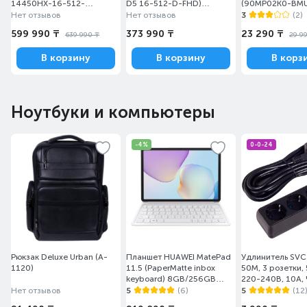
14450HX-16-512-
D5 16-512-D-FHD)
(90MP02K0-BM
RTX5050 8-D)(FX608JHI-
[V440VAK-WPC1920]
Нет отзывов
Нет отзывов
3
(2)
TU216)
599 990 ₸
373 990 ₸
23 290 ₸
639 990 ₸
29 9
В корзину
В корзину
В корз
Ноутбуки и компьютеры
-4%
0-0-24
Рюкзак Deluxe Urban (A-
Планшет HUAWEI MatePad
Удлинитель SVC
1120)
11.5 (PaperMatte inbox
50M, 3 розетки,
keyboard) 8GB/256GB
220-240В, 10A,
Violet Taoxingzhi-W09FK
Нет отзывов
5
(6)
5
(12