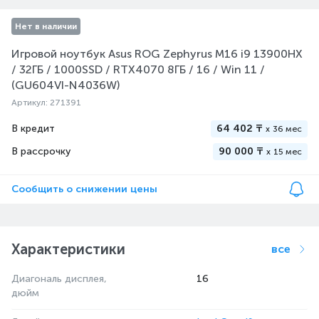
Нет в наличии
Игровой ноутбук Asus ROG Zephyrus M16 i9 13900HX
/ 32ГБ / 1000SSD / RTX4070 8ГБ / 16 / Win 11 /
(GU604VI-N4036W)
Артикул: 271391
В кредит
64 402 ₸
x
36 мес
В рассрочку
90 000 ₸
x
15 мес
Сообщить о снижении цены
Характеристики
все
Диагональ дисплея,
16
дюйм