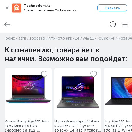
Technodom.kz
Скачать
Скачать приложение Technodom.kz
13900HX / 32ГБ / 1000SSD / RTX4070 8ГБ / 16 / Win 11 / (GU604VI-N4036W)
К сожалению, товара нет в
наличии. Возможно вам подойдет:
Игровой ноутбук 18" Asus
Игровой ноутбук 16" Asus
Ноутбук 16" Asus
ROG Strix G18 (Ci9
ROG Strix G16 (Ryzen 9
P16 OLED (Ryzen
14900HX-16-512-
8940HX-16-512-RTX5060
370-32-1-W)(H