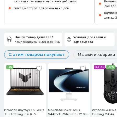
техники в течении всего срока действия
Компенс
дня до 
Выезд мастера для ремонта на дом
Компенс
дня до 
Нашли товар дешевле?
Условия доставки и
Компенсируем 110% разницы
самовывоза
С этим товаром покупают
Мышки и коврики
-6%
0-0-24
-22%
Игровой ноутбук 16'' Asus
Моноблок 23,8" Asus
Игровая мышь A
TUF Gaming F16 (Ci5
V440VAK White (Ci5 210H-
Gaming M4 Air