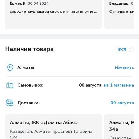
Ермек К
30.04.2024
Владимир
08.
хорошие наушники за свою цену , звук вполне комфортный, берите , если вам не нужны слишком дорогие наушники, а так просто хорошие наушники
Отличные наушн
Услышьте позицию противника с помощью 360° Spatial
Наличие товара
все
Audio и сразу же определите направление.
Иммерсивный звук окружает вас со всех сторон,
помещая вас в центр действия для преимущества в игре
(Полностью совместим с Tempest 3D Audio для PS5 /
Алматы
Изменить
Microsoft Spatial Sound)
Самовывоз
:
08 августа,
из 1 магазина
Доставка:
09 августа
Алматы, ЖК «Дом на Абая»
Алматы, Ма
34а
Казахстан, Алматы, проспект Гагарина,
124
Казахстан, А