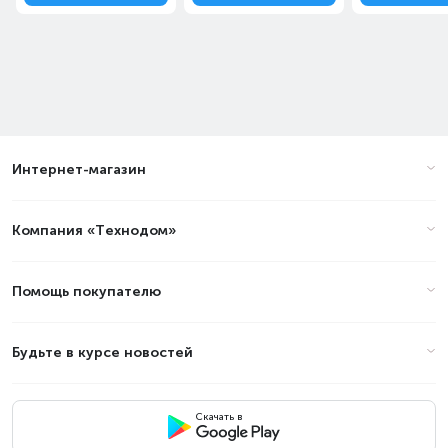
становится тише. Микрофон с шумоподавлением
ClearCast Gen 2 уменьшает фоновый шум до 25 дБ на
любой платформе. Полностью уберите микрофон в
наушник, когда закончите игру.
Интернет-магазин
Компания «Технодом»
Помощь покупателю
Будьте в курсе новостей
Скачать в