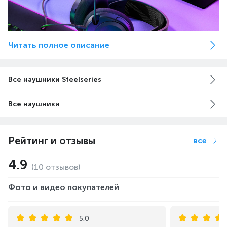
Читать полное описание
Все наушники Steelseries
Все наушники
АКУСТИЧЕСКАЯ СИСТЕМА NOVA
Испытайте свое восприятие игровых гарнитур с
Рейтинг и отзывы
помощью лучшей в своем классе акустической системы
все
Nova с мощными специально разработанными
динамиками High Fidelity. Совершенный дуэт
4.9
программного и аппаратного обеспечения наполняет
(10 отзывов)
ваши уши кристально чистыми высокими нотами и
глубокими басами.
Фото и видео покупателей
5.0