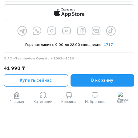
Скачать в
Горячая линия с 9:00 до 22:00 ежедневно
1717
© АО «Technodom Operator» 2002—2026
Мы принимаем:
41 990 ₸
Официальное уведомление
Купить сейчас
В корзину
Политика конфиденциальности
Главная
Категории
Корзина
Избранное
Вход