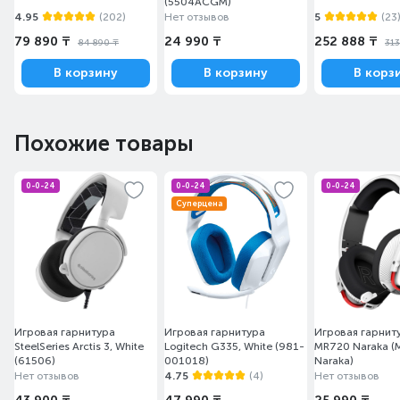
(5504ACGM)
4.95
(202)
Нет отзывов
5
(23
79 890 ₸
24 990 ₸
252 888 ₸
84 890 ₸
313
В корзину
В корзину
В корз
Похожие товары
0-0-24
0-0-24
0-0-24
Суперцена
УЛЬТРА ЛЕГКАЯ
Выделяйтесь в любом месте благодаря
высококачественному дизайну премиум-класса и весу
всего 236 грамм, обеспечивающему удобство ношения
Игровая гарнитура
Игровая гарнитура
Игровая гарнит
во время игры или отдыха в пути.
SteelSeries Arctis 3, White
Logitech G335, White (981-
MR720 Naraka (
(61506)
001018)
Naraka)
Нет отзывов
4.75
(4)
Нет отзывов