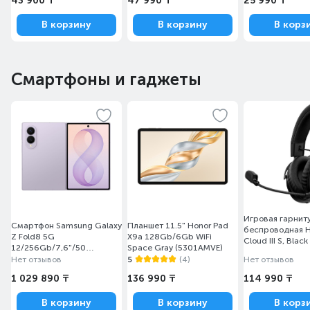
43 900 ₸
47 990 ₸
25 990 ₸
В корзину
В корзину
В корз
Смартфоны и гаджеты
AIRWEAVE MEMORY FOAM
Сохраняйте прохладу и комфорт с помощью AirWeave
Memory Foam с полностью вращающимися чашками
для удобной транспортировки и хранения.
Игровая гарнит
Смартфон Samsung Galaxy
Планшет 11.5" Honor Pad
беспроводная H
Z Fold8 5G
X9a 128Gb/6Gb WiFi
Cloud III S, Blac
12/256Gb/7,6"/50
Space Gray (5301AMVE)
МИКРОФОН С
Lavender (SM-
Нет отзывов
5
(4)
Нет отзывов
F971BLVBSKZ)
ШУМОПОДАВЛЕНИЕМ
1 029 890 ₸
136 990 ₸
114 990 ₸
В корзину
В корзину
В корз
Ваш голос звучит, в то время как все остальное