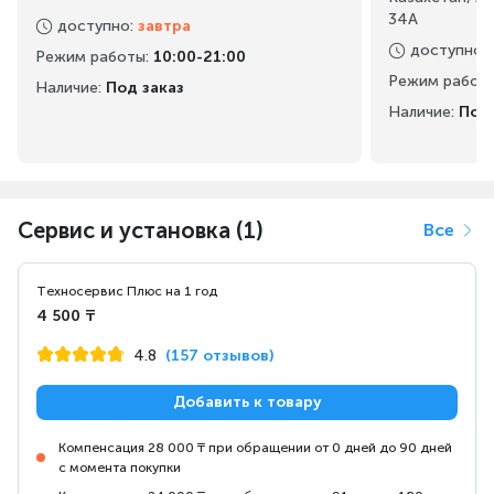
34А
доступно
:
завтра
доступно
:
Режим работы
:
10:00-21:00
Режим работ
Наличие:
Под заказ
Наличие:
Под 
Получите полный контроль над своим звуком с
помощью параметрического эквалайзера
профессионального уровня, первого в играх. X-Ray
Hearing в SteelSeries Sonar Audio Software Suite
позволяет услышать шаги, звуки бомб и бульканье зелий
до того, как вы их увидите, поскольку предустановки от
профессионалов киберспорта дают вам преимущество
Сервис и установка (1)
Все
в лучших играх.
Техносервис Плюс на 1 год
4 500 ₸
4.8
(157 отзывов)
Добавить к товару
Компенсация 28 000 ₸ при обращении от 0 дней до 90 дней
с момента покупки