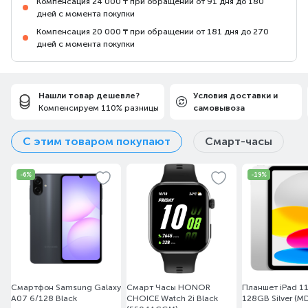
Компенсация 24 000 ₸ при обращении от 91 дня до 180
дней с момента покупки
Компенсация 20 000 ₸ при обращении от 181 дня до 270
дней с момента покупки
СИСТЕМА COMFORTMAX
Хорошо выглядеть и хорошо себя чувствовать. Arctis
Нашли товар дешевле?
Условия доставки и
Nova 1 подходит для любой головы, имеет прочную,
Компенсируем 110% разницы
самовывоза
легкую конструкцию и 4 точки регулировки. Эластичная
лента равномерно распределяет вес.
С этим товаром покупают
Смарт-часы
-6%
-19%
Смартфон Samsung Galaxy
Смарт Часы HONOR
Планшет iPad 11
A07 6/128 Black
CHOICE Watch 2i Black
128GB Silver (