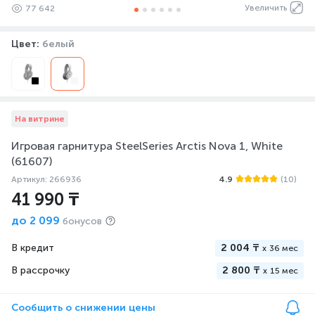
Увеличить
77 642
Цвет:
белый
На витрине
Игровая гарнитура SteelSeries Arctis Nova 1, White
(61607)
Артикул: 266936
4.9
(10)
41 990 ₸
до
2 099
бонусов
В кредит
2 004 ₸
x
36 мес
В рассрочку
2 800 ₸
x
15 мес
Сообщить о снижении цены