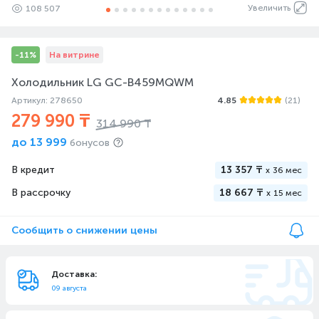
Увеличить
108 507
-11%
На витрине
Холодильник LG GC-B459MQWM
Артикул: 278650
4.85
(21)
279 990 ₸
314 990 ₸
до
13 999
бонусов
В кредит
13 357 ₸
x
36 мес
В рассрочку
18 667 ₸
x
15 мес
Сообщить о снижении цены
Доставка:
09 августа