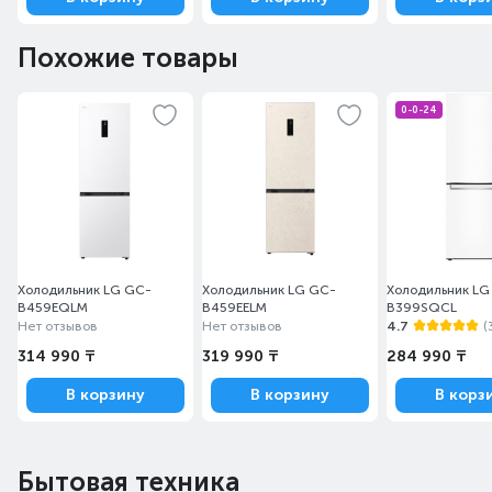
Похожие товары
0-0-24
Холодильник LG GC-
Холодильник LG GC-
Холодильник LG
B459EQLM
B459EELM
B399SQCL
Нет отзывов
Нет отзывов
4.7
(
314 990 ₸
319 990 ₸
284 990 ₸
В корзину
В корзину
В корз
Бытовая техника