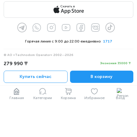
Скачать в
Горячая линия с 9:00 до 22:00 ежедневно
1717
© АО «Technodom Operator» 2002—2026
Мы принимаем:
279 990 ₸
Экономия 35000 ₸
Официальное уведомление
Купить сейчас
В корзину
Политика конфиденциальности
Главная
Категории
Корзина
Избранное
Вход