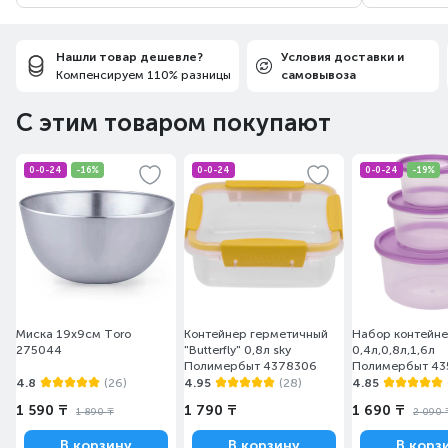
Нашли товар дешевле?
Условия доставки и
Компенсируем 110% разницы
самовывоза
С этим товаром покупают
0-0-24
-16%
0-0-24
0-0-24
-19%
Миска 19х9см Toro
Контейнер герметичный
Набор контейн
275044
"Butterfly" 0,8л sky
0,4л,0,8л,1,6л
Полимербыт 4378306
Полимербыт 43
4.8
(26)
4.95
(28)
4.85
1 590 ₸
1 790 ₸
1 690 ₸
1 890 ₸
2 090 
В корзину
В корзину
В корз