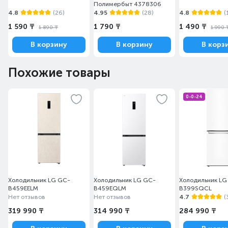
Полимербыт 4378306
4.8
(26)
4.95
(28)
4.8
(
1 590 ₸
1 790 ₸
1 490 ₸
1 890 ₸
1 990 
В корзину
В корзину
В корз
Похожие товары
0-0-24
Холодильник LG GC-
Холодильник LG GC-
Холодильник LG
B459EELM
B459EQLM
B399SQCL
Нет отзывов
Нет отзывов
4.7
(
319 990 ₸
314 990 ₸
284 990 ₸