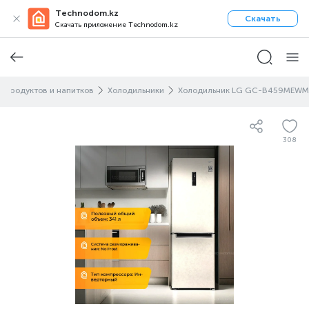
Technodom.kz
Скачать
Скачать приложение Technodom.kz
 продуктов и напитков
Холодильники
Холодильник LG GC-B459MEWM
308