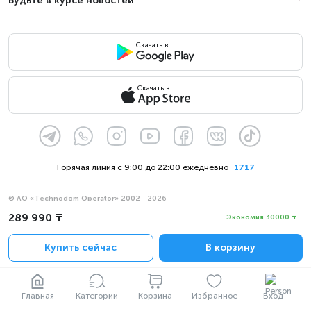
Будьте в курсе новостей
Скачать в
Скачать в
Горячая линия с 9:00 до 22:00 ежедневно
1717
© АО «Technodom Operator» 2002—2026
Мы принимаем:
289 990 ₸
Экономия 30000 ₸
Официальное уведомление
Купить сейчас
В корзину
Политика конфиденциальности
Главная
Категории
Корзина
Избранное
Вход