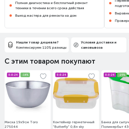
Перемещ
Полная диагностика и бесплатный ремонт
подгото
техники в течении всего срока действия
Выравни
Выезд мастера для ремонта на дом
Проверк
Нашли товар дешевле?
Условия доставки и
Компенсируем 110% разницы
самовывоза
С этим товаром покупают
0-0-24
-16%
0-0-24
0-0-24
-25%
Миска 19х9см Toro
Контейнер герметичный
Банка для сыпуч
275044
"Butterfly" 0,8л sky
Полимербыт 4