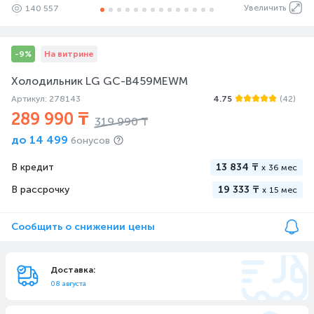
Увеличить
140 557
-9%
На витрине
Холодильник LG GC-B459MEWM
Артикул: 278143
4.75
(42)
289 990 ₸
319 990 ₸
до
14 499
бонусов
В кредит
13 834 ₸
x
36 мес
В рассрочку
19 333 ₸
x
15 мес
Сообщить о снижении цены
Доставка:
08 августа