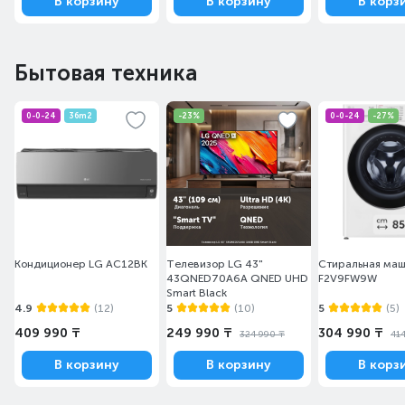
В корзину
В корзину
В корз
Бытовая техника
0-0-24
36m2
-23%
0-0-24
-27%
Кондиционер LG AC12BK
Телевизор LG 43"
Стиральная маш
43QNED70A6A QNED UHD
F2V9FW9W
Smart Black
4.9
(12)
5
(10)
5
(5)
409 990 ₸
249 990 ₸
304 990 ₸
324 990 ₸
41
В корзину
В корзину
В корз