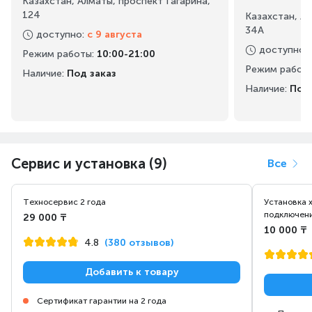
Казахстан, Алматы, проспект Гагарина,
124
Казахстан, А
34А
доступно
:
с 9 августа
доступно
:
Режим работы
:
10:00-21:00
Режим работ
Наличие:
Под заказ
Наличие:
Под 
Сервис и установка (9)
Все
Техносервис 2 года
Установка 
подключени
29 000 ₸
10 000 ₸
4.8
(380 отзывов)
Добавить к товару
Сертификат гарантии на 2 года