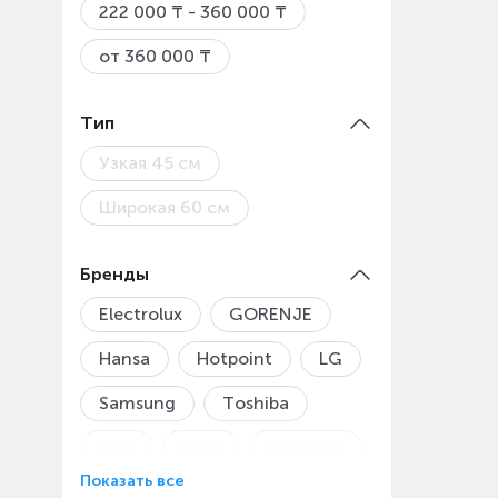
222 000 ₸ - 360 000 ₸
от 360 000 ₸
Тип
Узкая 45 см
Широкая 60 см
Бренды
Electrolux
GORENJE
Hansa
Hotpoint
LG
Samsung
Toshiba
AEG
Beko
Delonghi
Показать все
Evelux
Konka