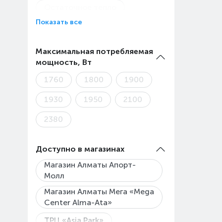
Остаточное тепло
Спецпрограмма для
кастрюль
Показать все
Турбосушка
Стандартная
Стекло
Максимальная потребляемая
Турбо
мощность, Вт
Экономичная мойка
1760
1800
1900
ЭКО
1930
Экспресс мойка
1950
2100
Экстра сушка
2380
Экстра цикл
Доступно в магазинах
Магазин Алматы Апорт-
Молл
Магазин Алматы Мега «Mega
Center Alma-Ata»
ТРЦ «Asia Park»