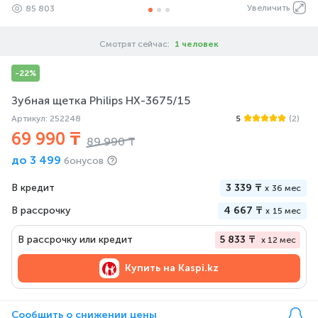
Увеличить
85 803
Смотрят сейчас:
1 человек
-22%
Зубная щетка Philips HX-3675/15
Артикул: 252248
5
(2)
69 990 ₸
89 990 ₸
до
3 499
бонусов
В кредит
3 339 ₸
x
36 мес
В рассрочку
4 667 ₸
x
15 мес
В рассрочку или кредит
5 833 ₸
x 12 мес
Купить на
Kaspi.kz
Сообщить о снижении цены