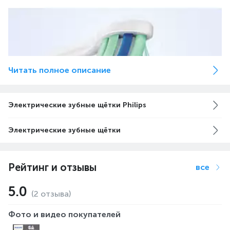
Читать полное описание
Электрические зубные щётки Philips
Электрические зубные щётки
Наша уникальная технология обеспечивает
эффективную и бережную чистку
Рейтинг и отзывы
все
Мощные вибрации щетинок обеспечивают глубокое
проникновение микропузырьков в межзубные
5.0
(2 отзыва)
промежутки и вдоль линии десен для эффективной
очистки полости рта. Результат чистки зубов в течение
Фото и видео покупателей
2 минут будет равнозначен 2 месяцам чистки зубов с