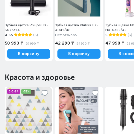
2-минутный таймер SmarTimer и 30-секундный таймер
QuadPacer помогут чистить зубы в течение
рекомендованного времени для каждого участка
Зубная щетка Philips HX-
Зубная щетка Philips HX-
Зубная щетка Phi
полости рта, чтобы обеспечить оптимальный результат
3673/14
4041/48
HX-6352/42
чистки.
4.65
(6)
Нет отзывов
5
(3)
50 990 ₸
42 290 ₸
47 990 ₸
59 990 ₸
54 990 ₸
52 9
В корзину
В корзину
В корз
Красота и здоровье
0-0-24
-39%
Знает, когда нужно заменить чистящую насадку