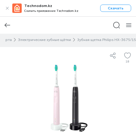
Technodom.kz
Скачать
Скачать приложение Technodom.kz
тью рта
Электрические зубные щётки
Зубная щетка Philips HX-3675/15
18