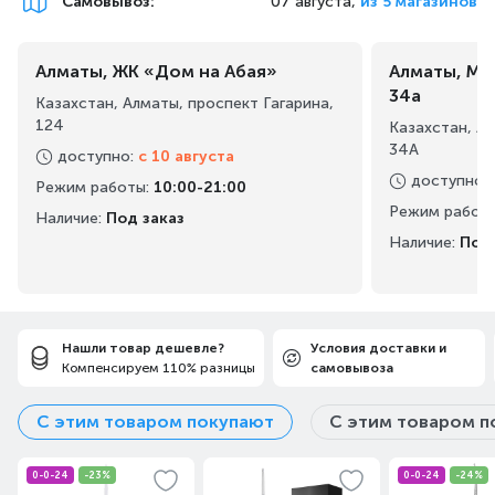
Самовывоз
:
07 августа,
из 5 магазинов
налет с поверхности зубов и линии десен до 3 раз
эффективнее* по сравнению с обычной зубной щеткой, в
то же время обеспечивая защиту десен.
Алматы, ЖК «Дом на Абая»
Алматы, Ма
34а
Казахстан, Алматы, проспект Гагарина,
124
Казахстан, А
34А
доступно
:
с 10 августа
доступно
:
Режим работы
:
10:00-21:00
Режим работ
Наличие:
Под заказ
Наличие:
Под 
Нашли товар дешевле?
Условия доставки и
Компенсируем 110% разницы
самовывоза
Встроенный датчик давления защищает зубы и
десны
С этим товаром покупают
С этим товаром п
Встроенный датчик давления автоматически
распознает давление на щетку, предупреждает
0-0-24
-23%
0-0-24
-24%