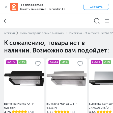
Technodom.kz
Скачать
Скачать приложение Technodom.kz
е вытяжки
Полновстраиваемые вытяжки
Вытяжка Jet air Viera GR/A/72
К сожалению, товара нет в
наличии. Возможно вам подойдет:
0-0-24
-17%
0-0-24
-17%
0-0-24
-11%
Вытяжка Hansa OTP-
Вытяжка Hansa OTP-
Вытяжка Samsu
6233BH
6233IH
24M1030IB/UR
4.75
(74)
4.75
(74)
4.65