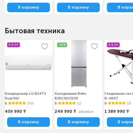
В корзину
В корзину
В корз
Бытовая техника
0-0-24
-11%
0-0-24
Кондиционер LG B24TS
Холодильник Beko
Гладильная сист
Dual INV
B3RCNO323X
B-4847
5
(30)
5
(1)
5
(3)
459 990 ₸
249 990 ₸
1 389 990 ₸
279 990 ₸
В корзину
В корзину
В корз