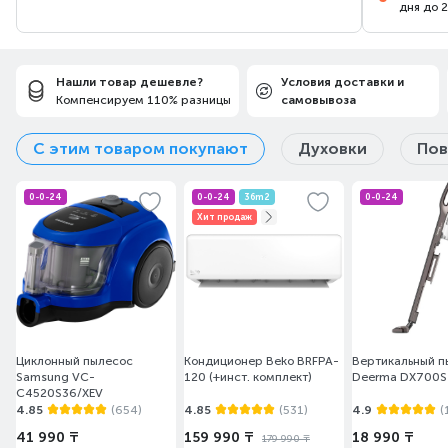
дня до 
Нашли товар дешевле?
Условия доставки и
Компенсируем 110% разницы
самовывоза
С этим товаром покупают
Духовки
Пов
0-0-24
0-0-24
36m2
0-0-24
Хит продаж
Циклонный пылесос
Кондиционер Beko BRFPA-
Вертикальный п
Samsung VC-
120 (+инст. комплект)
Deerma DX700S
C4520S36/XEV
4.85
(654)
4.85
(531)
4.9
(
41 990 ₸
159 990 ₸
18 990 ₸
179 990 ₸