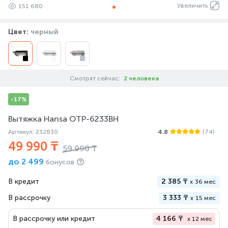
Увеличить
151 680
Цвет:
черный
Смотрят сейчас:
2 человека
-17%
Вытяжка Hansa OTP-6233BH
Артикул: 232830
4.8
(74)
49 990 ₸
59 990 ₸
до
2 499
бонусов
В кредит
2 385 ₸
x
36 мес
В рассрочку
3 333 ₸
x
15 мес
В рассрочку или кредит
4 166 ₸
x 12 мес