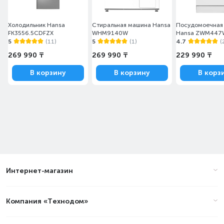
Холодильник Hansa
Стиральная машина Hansa
Посудомоечная
FK3556.5CDFZX
WHM9140W
Hansa ZWM447
5
(11)
5
(1)
4.7
(
269 990 ₸
269 990 ₸
229 990 ₸
В корзину
В корзину
В корз
Интернет-магазин
Компания «Технодом»