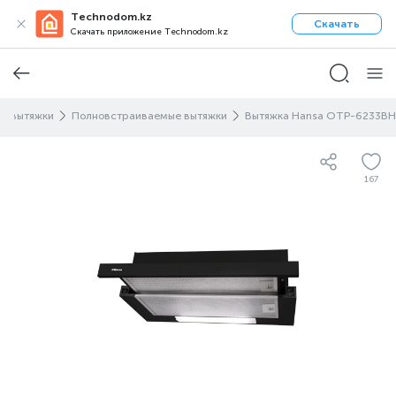
Technodom.kz
Скачать
Скачать приложение Technodom.kz
е вытяжки
Полновстраиваемые вытяжки
Вытяжка Hansa OTP-6233BH
167