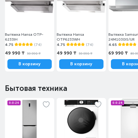
Вытяжка Hansa OTP-
Вытяжка Hansa
Вытяжка Samsu
6233IH
OTP6233WH
24M1030IS/UR
4.75
(74)
4.75
(74)
4.65
49 990 ₸
49 990 ₸
69 990 ₸
59 990 ₸
59 990 ₸
89 9
В корзину
В корзину
В корз
Бытовая техника
0-0-24
0-0-24