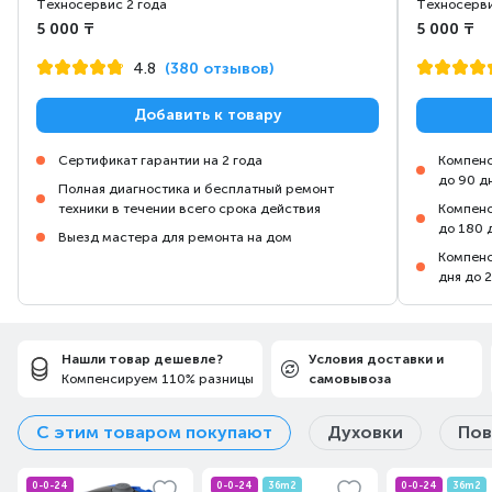
Техносервис 2 года
Техносерви
5 000 ₸
5 000 ₸
4.8
(380 отзывов)
Добавить к товару
Сертификат гарантии на 2 года
Компенс
до 90 д
Полная диагностика и бесплатный ремонт
техники в течении всего срока действия
Компенс
до 180 
Выезд мастера для ремонта на дом
Компенс
дня до 
Нашли товар дешевле?
Условия доставки и
Компенсируем 110% разницы
самовывоза
С этим товаром покупают
Духовки
Пов
0-0-24
0-0-24
36m2
0-0-24
36m2