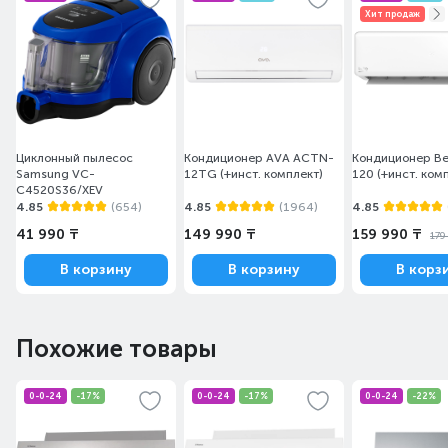
Хит продаж
Циклонный пылесос
Кондиционер AVA ACTN-
Кондиционер Be
Samsung VC-
12TG (+инст. комплект)
120 (+инст. ком
C4520S36/XEV
4.85
(654)
4.85
(1964)
4.85
41 990 ₸
149 990 ₸
159 990 ₸
179
В корзину
В корзину
В корз
Похожие товары
0-0-24
-17%
0-0-24
-17%
0-0-24
-22%