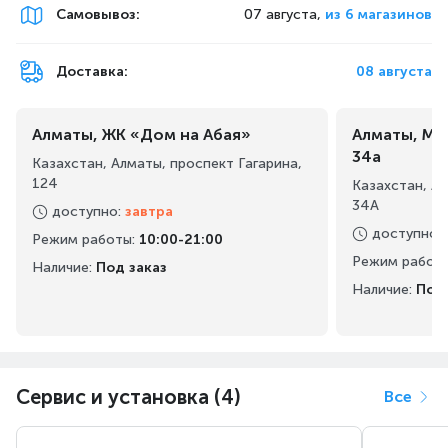
Самовывоз
:
07 августа,
из 6 магазинов
Простое и понятное кнопочное управление
прослужит долго, как и сама вытяжка.
Доставка:
08 августа
Алматы, ЖК «Дом на Абая»
Алматы, Ма
34а
Казахстан, Алматы, проспект Гагарина,
124
Казахстан, А
34А
доступно
:
завтра
доступно
:
Режим работы
:
10:00-21:00
Режим работ
Наличие:
Под заказ
Наличие:
Под 
Сервис и установка (4)
Все