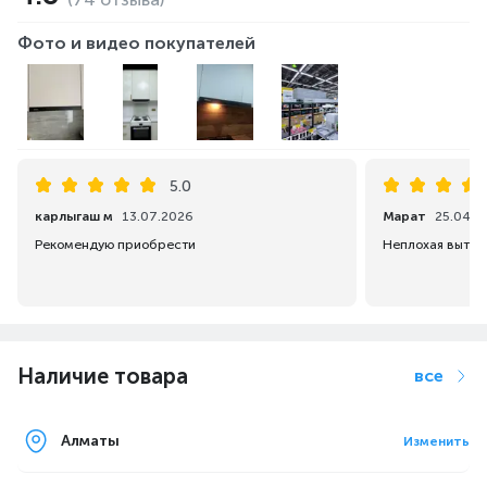
Фото и видео покупателей
Все вытяжки телескопического типа очень
просты в эксплуатации — чтобы включить
вытяжку достаточно просто ее выдвинуть.
5.0
карлыгаш м
13.07.2026
Марат
25.04.2
Рекомендую приобрести
Неплохая вытяж
Наличие товара
все
Алматы
Изменить