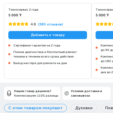
приятное освещение, не утомляющее глаза.
Кроме того, такой тип освещения
Техносервис 2 года
Техносерви
потребляет значительно меньше энергии,
5 000 ₸
5 000 ₸
чем обычный.
4.8
(380 отзывов)
Добавить к товару
Сертификат гарантии на 2 года
Компенс
до 90 д
Полная диагностика и бесплатный ремонт
техники в течении всего срока действия
Компенс
до 180 
Выезд мастера для ремонта на дом
Компенс
дня до 
Нашли товар дешевле?
Условия доставки и
Компенсируем 110% разницы
самовывоза
С этим товаром покупают
Духовки
Пов