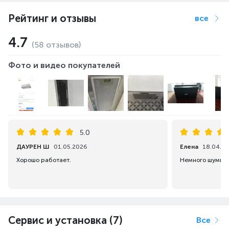
Рейтинг и отзывы
все
4.7
(58 отзывов)
Фото и видео покупателей
5.0
ДАУРЕН Ш
01.05.2026
Елена
18.04.2
Хорошо работает.
Немного шумная
Для того, чтобы сделать процесс готовки
более комфортным, мы используем
современную систему LED-освещения.
Светодиодные лампы прослужат дольше
Сервис и установка (7)
обычных лампочек и подарят вашей кухне
Все