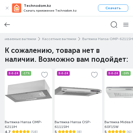
Technodom.kz
Скачать
Скачать приложение Technodom.kz
траиваемые вытяжки
Кассетные вытяжки
Вытяжка Hansa OMP-6211SH
К сожалению, товара нет в
наличии. Возможно вам подойдет:
0-0-24
-17%
0-0-24
0-0-24
-16%
Вытяжка Hansa OMP-
Вытяжка Hansa OSP-
Вытяжка Midea 
6211IH
6111SIH
60F15W
4.7
(58)
5
(8)
5
(6)