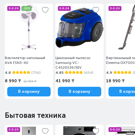
0-0-24
-28%
0-0-24
0-0-24
Вентилятор напольный
Циклонный пылесос
Вертикальный п
AVA FSN3-40
Samsung VC-
Deerma DX700S
C4520S36/XEV
4.8
(756)
4.85
(654)
4.9
(
8 990 ₸
41 990 ₸
18 990 ₸
12 490 ₸
В корзину
В корзину
В корз
Бытовая техника
0-0-24
0-0-24