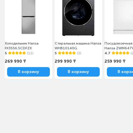
Холодильник Hansa
Стиральная машина Hansa
Посудомоечная
FK3556.5CDFZX
WHB10140G
Hansa ZWM647
5
(11)
5
(2)
4.7
(
269 990 ₸
299 990 ₸
259 990 ₸
В корзину
В корзину
В корз