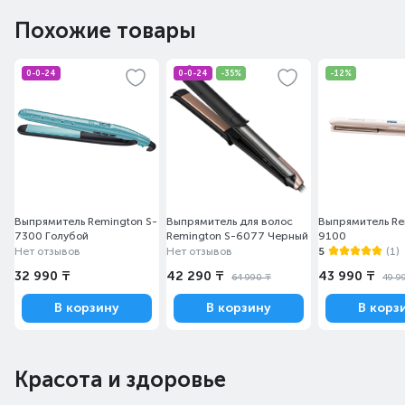
Похожие товары
0-0-24
0-0-24
-35%
-12%
Выпрямитель Remington S-
Выпрямитель для волос
Выпрямитель Re
7300 Голубой
Remington S-6077 Черный
9100
Нет отзывов
Нет отзывов
5
(1)
32 990 ₸
42 290 ₸
43 990 ₸
64 990 ₸
49 9
В корзину
В корзину
В корз
Красота и здоровье