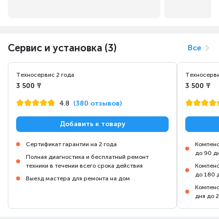
Сервис и установка (3)
Все
Техносервис 2 года
Техносерви
3 500 ₸
3 500 ₸
4.8
(380 отзывов)
Добавить к товару
Сертификат гарантии на 2 года
Компенс
до 90 д
Полная диагностика и бесплатный ремонт
техники в течении всего срока действия
Компенс
до 180 
Выезд мастера для ремонта на дом
Компенс
дня до 