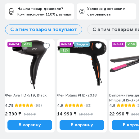
Нашли товар дешевле?
Условия доставки и
Компенсируем 110% разницы
самовывоза
С этим товаром покупают
С этим товаром п
0-0-24
-60%
0-0-24
Подарок
0-0-24
-15%
-21%
Фен Ava HD-519, Black
Фен Polaris PHD-2038
Выпрямитель дл
Philips BHS-375
4.75
(99)
4.9
(63)
4.9
(
2 390 ₸
14 990 ₸
22 990 ₸
5 990 ₸
18 990 ₸
26 9
В корзину
В корзину
В корз