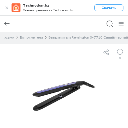
Technodom.kz
Скачать
Скачать приложение Technodom.kz
волосами
Выпрямители
Выпрямитель Remington S-7710 Синий/черный
6