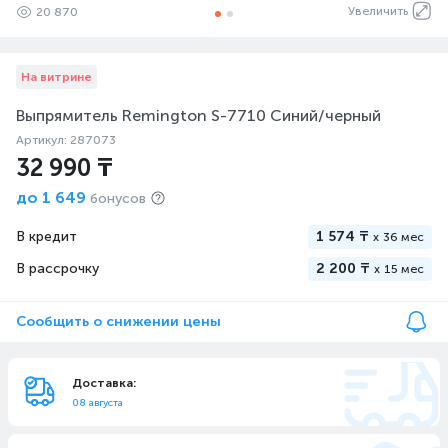
Увеличить
20 870
На витрине
Выпрямитель Remington S-7710 Синий/черный
Артикул: 287073
32 990 ₸
до
1 649
бонусов
В кредит
1 574 ₸
x
36 мес
В рассрочку
2 200 ₸
x
15 мес
Сообщить о снижении цены
Доставка:
08 августа