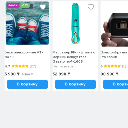
0-0-24
-36%
Весы электронные VT-
Массажер RF-лифтинга от
Электробритва L
8070
морщин вокруг глаз
Pro серый
Gezatone M-1608
4.7
(27)
Нет отзывов
5
(1)
5 990 ₸
32 990 ₸
90 990 ₸
9 390 ₸
В корзину
В корзину
В корз