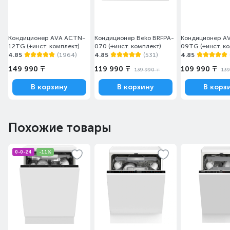
Кондиционер AVA ACTN-
Кондиционер Beko BRFPA-
Кондиционер A
12TG (+инст. комплект)
070 (+инст. комплект)
09TG (+инст. к
4.85
(1964)
4.85
(531)
4.85
149 990 ₸
119 990 ₸
109 990 ₸
139 990 ₸
139
В корзину
В корзину
В корз
Похожие товары
0-0-24
-11%