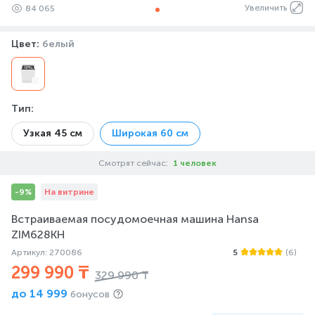
Увеличить
84 065
Цвет:
белый
Тип
:
Узкая 45 см
Широкая 60 см
Смотрят сейчас:
1 человек
-9%
На витрине
Встраиваемая посудомоечная машина Hansa
ZIM628KH
Артикул: 270086
5
(6)
299 990 ₸
329 990 ₸
до
14 999
бонусов