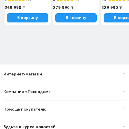
269 990 ₸
279 990 ₸
229 990 ₸
В корзину
В корзину
В корз
Интернет-магазин
Компания «Технодом»
Помощь покупателю
Будьте в курсе новостей