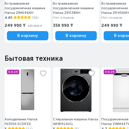
Встраиваемая
Встраиваемая
Встраиваемая
посудомоечная машина
посудомоечная машина
посудомоечная
Hansa ZIM646KH
Hansa ZIF638KH
Hansa ZIF456KH
4.85
(36)
Нет отзывов
Нет отзывов
249 990 ₸
359 990 ₸
249 990 ₸
279 990 ₸
В корзину
В корзину
В корз
Бытовая техника
0-0-24
0-0-24
Холодильник Hansa
Стиральная машина Hansa
Посудомоечная
FK3556.5CDFZX
WHB9140G
Hansa ZWM447
5
(11)
5
(5)
4.7
(