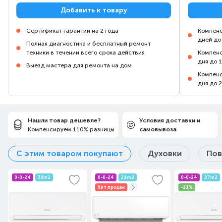
Добавить к товару
Сертификат гарантии на 2 года
Компенс
дней до
Полная диагностика и бесплатный ремонт
техники в течении всего срока действия
Компенс
дня до 
Выезд мастера для ремонта на дом
Компенс
дня до 
Нашли товар дешевле?
Условия доставки и
Компенсируем 110% разницы
самовывоза
С этим товаром покупают
Духовки
Пов
0-0-24
36m2
0-0-24
21m2
0-0-24
27m2
Хит продаж
-21%