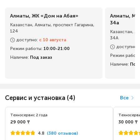
Алматы, ЖК «Дом на Абая»
Алматы, Ма
34а
Казахстан, Алматы, проспект Гагарина,
124
Казахстан, А
34А
доступно
:
с 10 августа
доступно
:
Режим работы
:
10:00-21:00
Режим работ
Наличие:
Под заказ
Наличие:
Под 
Сервис и установка (4)
Все
Техносервис 2 года
Техносерви
29 000 ₸
30 000 ₸
4.8
(380 отзывов)