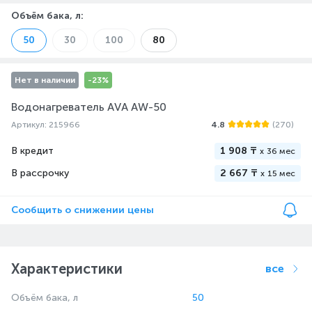
Объём бака, л
:
50
30
100
80
Нет в наличии
-23%
Водонагреватель AVA AW-50
Артикул: 215966
4.8
(270)
В кредит
1 908 ₸
x
36 мес
В рассрочку
2 667 ₸
x
15 мес
Сообщить о снижении цены
Характеристики
все
Объём бака, л
50