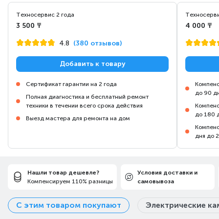
Техносервис 2 года
Техносерви
3 500 ₸
4 000 ₸
4.8
(380 отзывов)
Добавить к товару
Сертификат гарантии на 2 года
Компенс
до 90 д
Полная диагностика и бесплатный ремонт
техники в течении всего срока действия
Компенс
до 180 
Выезд мастера для ремонта на дом
Компенс
дня до 
Нашли товар дешевле?
Условия доставки и
Компенсируем 110% разницы
самовывоза
С этим товаром покупают
Электрические к