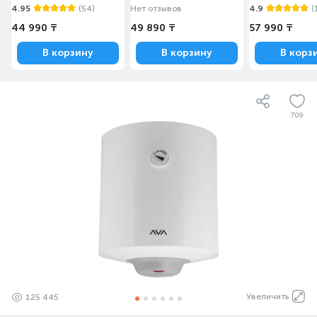
4.95
(54)
Нет отзывов
4.9
(
44 990 ₸
49 890 ₸
57 990 ₸
В корзину
В корзину
В корз
709
Увеличить
125 445