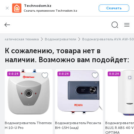
Technodom.kz
Скачать
Скачать приложение Technodom.kz
лиматическая техника
Водонагреватели
Водонагреватель AVA AW-50
К сожалению, товара нет в
наличии. Возможно вам подойдет:
0-0-24
0-0-24
0-0-24
Водонагреватель Thermex
Водонагреватель Ресанта
Водонагреватель
H 10-U Pro
ВН-15Н (над)
BLU1 R ABS 40 V
OPTIMA