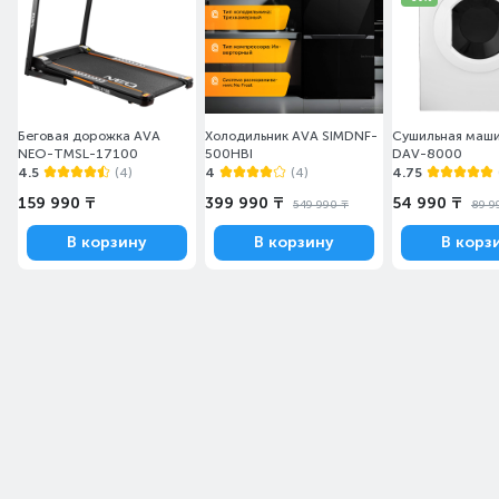
Беговая дорожка AVA
Холодильник AVA SIMDNF-
Сушильная маш
NEO-TMSL-17100
500HBI
DAV-8000
4.5
(4)
4
(4)
4.75
159 990 ₸
399 990 ₸
54 990 ₸
549 990 ₸
89 9
В корзину
В корзину
В корз