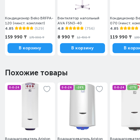
Кондиционер Beko BRFPA-
Вентилятор напольный
Кондиционер Be
120 (+инст. комплект)
AVA FSN3-40
070 (+инст. ком
4.85
(529)
4.8
(756)
4.85
159 990 ₸
8 990 ₸
119 990 ₸
179 990 ₸
12 490 ₸
139
В корзину
В корзину
В корз
Похожие товары
0-0-24
0-0-24
-28%
0-0-24
-27%
Водонагреватель Ariston
Водонагреватель Ariston
Водонагреватель