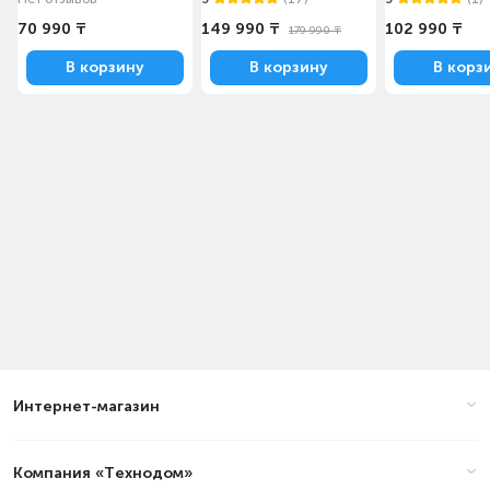
70 990 ₸
149 990 ₸
102 990 ₸
179 990 ₸
В корзину
В корзину
В корз
Интернет-магазин
Компания «Технодом»