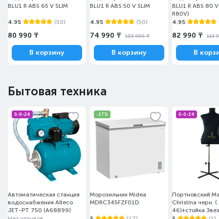
BLU1 R ABS 65 V SLIM
BLU1 R ABS 50 V SLIM
BLU1 R ABS 80 V
R80V)
4.95
(50)
4.95
(50)
4.95
80 990 ₸
74 990 ₸
82 990 ₸
103 990 ₸
113 
В корзину
В корзину
В корз
Бытовая техника
0-0-24
-17%
0-0-24
Автоматическая станция
Морозильник Midea
Портновский М
водоснабжения Alteco
MDRC345FZF01D
Christina черн. (
JET-PT 750 (A68899)
46)+стойка Зве
Нет отзывов
5
(17)
5
(1)