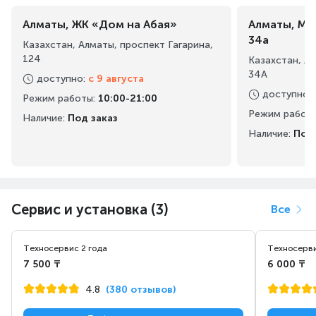
Алматы, ЖК «Дом на Абая»
Алматы, Ма
34а
Казахстан, Алматы, проспект Гагарина,
124
Казахстан, А
34А
доступно
:
с 9 августа
доступно
:
Режим работы
:
10:00-21:00
Режим работ
Наличие:
Под заказ
Наличие:
Под 
Сервис и установка (3)
Все
Техносервис 2 года
Техносерви
7 500 ₸
6 000 ₸
4.8
(380 отзывов)