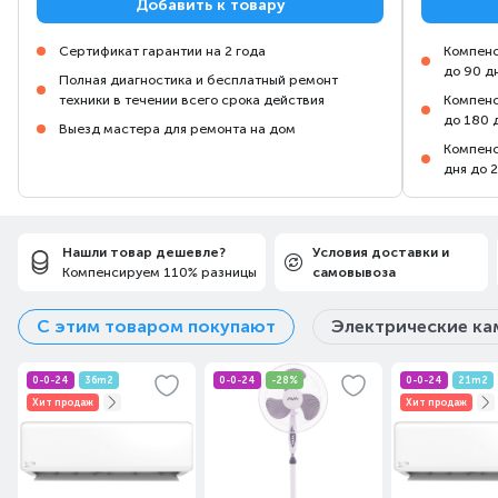
Добавить к товару
Сертификат гарантии на 2 года
Компенс
до 90 д
Полная диагностика и бесплатный ремонт
техники в течении всего срока действия
Компенс
до 180 
Выезд мастера для ремонта на дом
Компенс
дня до 
Нашли товар дешевле?
Условия доставки и
Компенсируем 110% разницы
самовывоза
С этим товаром покупают
Электрические к
0-0-24
36m2
0-0-24
-28%
0-0-24
21m2
Хит продаж
Хит продаж