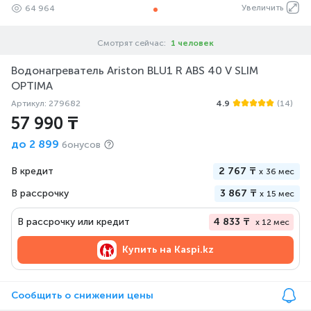
Увеличить
64 964
Смотрят сейчас:
1 человек
Водонагреватель Ariston BLU1 R ABS 40 V SLIM
OPTIMA
Артикул: 279682
4.9
(14)
57 990 ₸
до
2 899
бонусов
В кредит
2 767 ₸
x
36 мес
В рассрочку
3 867 ₸
x
15 мес
В рассрочку или кредит
4 833 ₸
x 12 мес
Купить на
Kaspi.kz
Сообщить о снижении цены