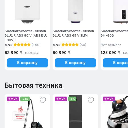
Водонагреватель Ariston
Водонагреватель Ariston
Водонагревател
BLU1 R ABS 80 V (ABS BLU
BLU1 R ABS 65 V SLIM
ВН-80В
R80V)
4.95
(180)
4.95
(50)
Нет отзывов
82 990 ₸
80 990 ₸
123 090 ₸
113 990 ₸
131
В корзину
В корзину
В корз
Бытовая техника
0-0-24
-15%
0-0-24
-3%
0-0-24