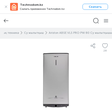
Technodom.kz
Скачать
Скачать приложение Technodom.kz
ттық техника
Су жылытқыш
Ariston ABSE VLS PRO PW 80 Су жылытқышы
28