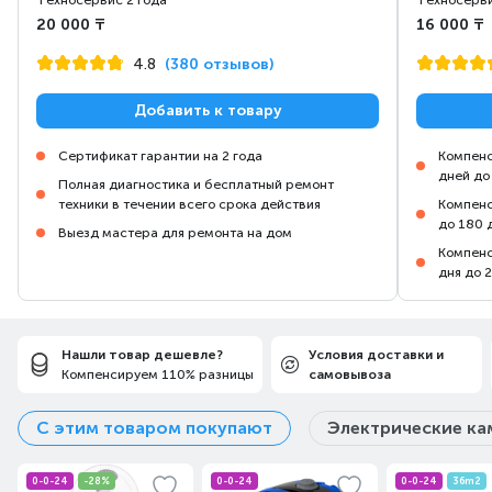
Техносервис 2 года
Техносерви
20 000 ₸
16 000 ₸
4.8
(380 отзывов)
Добавить к товару
Сертификат гарантии на 2 года
Компенс
дней до
Полная диагностика и бесплатный ремонт
техники в течении всего срока действия
Компенс
до 180 
Выезд мастера для ремонта на дом
Компенс
дня до 
Нашли товар дешевле?
Условия доставки и
Компенсируем 110% разницы
самовывоза
С этим товаром покупают
Электрические к
0-0-24
-28%
0-0-24
0-0-24
36m2