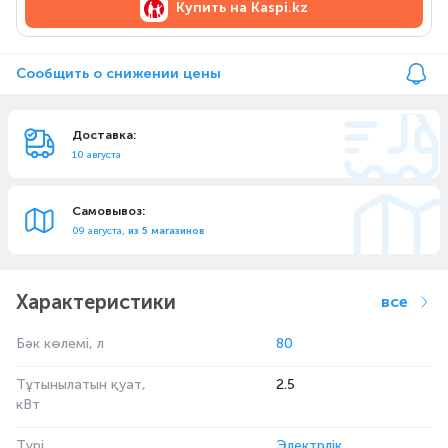
Купить на
Kaspi.kz
Сообщить о снижении цены
Доставка:
10 августа
Самовывоз:
09 августа,
из 5 магазинов
Характеристики
все
Бәк көлемі, л
80
Тұтынылатын қуат,
2.5
кВт
Түрі
Электрлік