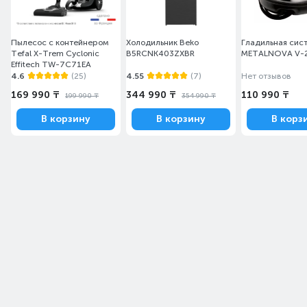
Пылесос с контейнером
Холодильник Beko
Гладильная сис
Tefal X-Trem Cyclonic
B5RCNK403ZXBR
METALNOVA V-
Effitech TW-7C71EA
4.6
(25)
4.55
(7)
Нет отзывов
169 990 ₸
344 990 ₸
110 990 ₸
199 990 ₸
354 990 ₸
В корзину
В корзину
В корз