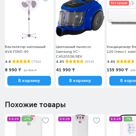
Хит продаж
Вентилятор напольный
Циклонный пылесос
Кондиционер Be
AVA FSN3-40
Samsung VC-
120 (+инст. ком
C4520S36/XEV
4.8
(756)
4.85
(654)
4.85
8 990 ₸
41 990 ₸
159 990 ₸
12 490 ₸
179
В корзину
В корзину
В корз
Похожие товары
0-0-24
-27%
0-0-24
0-0-24
-7%