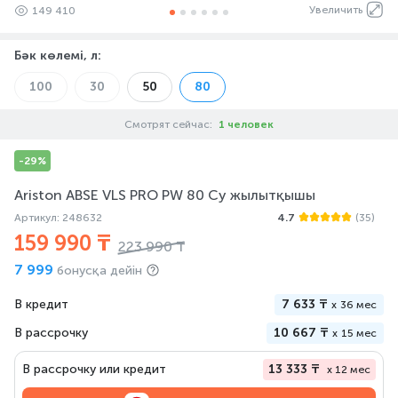
Увеличить
149 410
Бәк көлемі, л
:
100
30
50
80
Смотрят сейчас:
1 человек
-29%
Ariston ABSE VLS PRO PW 80 Су жылытқышы
Артикул: 248632
4.7
(35)
159 990 ₸
223 990 ₸
7 999
бонусқа дейін
В кредит
7 633 ₸
x
36 мес
В рассрочку
10 667 ₸
x
15 мес
В рассрочку или кредит
13 333 ₸
x 12 мес