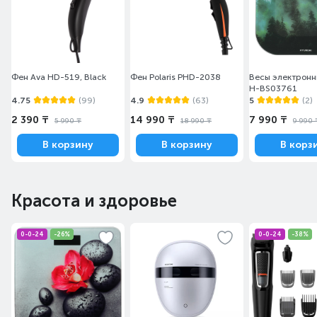
Фен Ava HD-519, Black
Фен Polaris PHD-2038
Весы электронн
H-BS03761
4.75
(99)
4.9
(63)
5
(2)
2 390 ₸
14 990 ₸
7 990 ₸
5 990 ₸
18 990 ₸
9 990 
В корзину
В корзину
В корз
Красота и здоровье
0-0-24
-26%
0-0-24
-38%