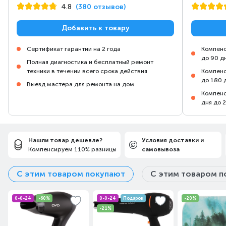
4.8
(380 отзывов)
Добавить к товару
Сертификат гарантии на 2 года
Компенс
до 90 д
Полная диагностика и бесплатный ремонт
техники в течении всего срока действия
Компенс
до 180 
Выезд мастера для ремонта на дом
Компенс
дня до 
Нашли товар дешевле?
Условия доставки и
Компенсируем 110% разницы
самовывоза
С этим товаром покупают
С этим товаром п
0-0-24
-60%
0-0-24
Подарок
-20%
-21%