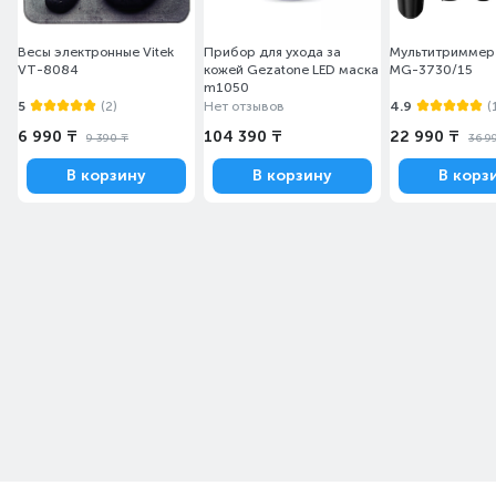
Весы электронные Vitek
Прибор для ухода за
Мультитриммер 
VT-8084
кожей Gezatone LED маска
MG-3730/15
m1050
5
(2)
Нет отзывов
4.9
(
6 990 ₸
104 390 ₸
22 990 ₸
9 390 ₸
36 9
В корзину
В корзину
В корз