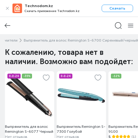
Technodom.kz
Скачать
Скачать приложение Technodom.kz
рямители
Выпрямитель для волос Remington S-6700 Сиреневый/черный
К сожалению, товара нет в
наличии. Возможно вам подойдет:
0-0-24
-35%
0-0-24
-12%
Выпрямитель для волос
Выпрямитель Remington S-
Выпрямитель Re
Remington S-6077 Черный
7300 Голубой
9100
Нет отзывов
Нет отзывов
5
(1)