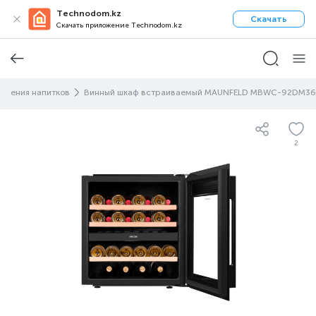
Technodom.kz
Скачать
Скачать приложение Technodom.kz
ранения напитков
Винный шкаф встраиваемый MAUNFELD MBWC-92DM36
2