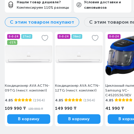
Нашли товар дешевле?
Условия доставки и
Компенсируем 110% разницы
самовывоза
С этим товаром покупают
С этим товаром п
0-0-24
27m2
0-0-24
36m2
0-0-24
-21%
Кондиционер AVA ACTN-
Кондиционер AVA ACTN-
Циклонный пыл
09TG (+инст. комплект)
12TG (+инст. комплект)
Samsung VC-
C4520S36/XEV
4.85
(1964)
4.85
(1964)
4.85
109 990 ₸
149 990 ₸
41 990 ₸
139 990 ₸
В корзину
В корзину
В корз