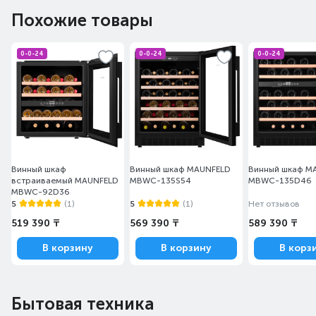
Похожие товары
0-0-24
0-0-24
0-0-24
Винный шкаф
Винный шкаф MAUNFELD
Винный шкаф M
встраиваемый MAUNFELD
MBWC-135S54
MBWC-135D46
MBWC-92D36
5
(1)
5
(1)
Нет отзывов
519 390 ₸
569 390 ₸
589 390 ₸
В корзину
В корзину
В корз
Бытовая техника