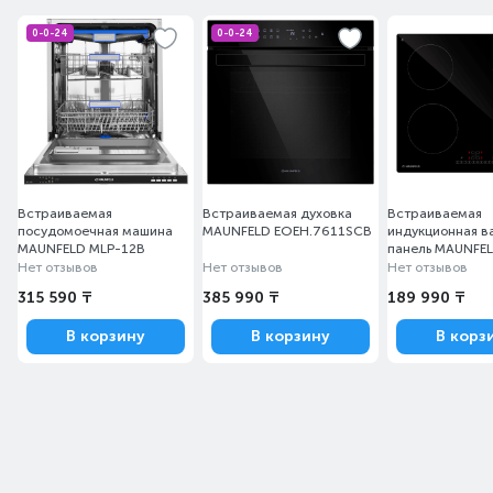
0-0-24
0-0-24
Встраиваемая
Встраиваемая духовка
Встраиваемая
посудомоечная машина
MAUNFELD EOEH.7611SCB
индукционная в
MAUNFELD MLP-12B
панель MAUNFE
AVI6043SBK
Нет отзывов
Нет отзывов
Нет отзывов
315 590 ₸
385 990 ₸
189 990 ₸
В корзину
В корзину
В корз