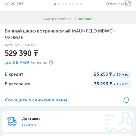
Увеличить
20 086
Смотрят сейчас:
1 человек
Винный шкаф встраиваемый MAUNFELD MBWC-
92DM36
Артикул: 283846
529 390 ₸
до
26 469
бонусов
В кредит
25 255 ₸
x
36 мес
В рассрочку
35 293 ₸
x
15 мес
Сообщить о снижении цены
Доставка:
16 августа