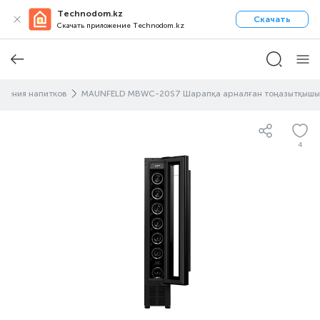
Technodom.kz
Скачать
Скачать приложение Technodom.kz
анения напитков
MAUNFELD MBWC-20S7 Шарапқа арналған тоңазытқышы
4