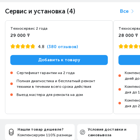
Сервис и установка (4)
Все
Техносервис 2 года
Техносерви
29 000 ₸
28 000 ₸
4.8
(380 отзывов)
Добавить к товару
Сертификат гарантии на 2 года
Компенс
дней до
Полная диагностика и бесплатный ремонт
техники в течении всего срока действия
Компенс
дня до 
Выезд мастера для ремонта на дом
Компенс
дня до 
Нашли товар дешевле?
Условия доставки и
Компенсируем 110% разницы
самовывоза