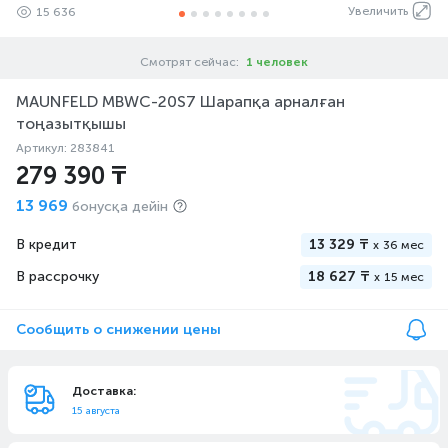
Увеличить
15 636
Смотрят сейчас:
1 человек
MAUNFELD MBWC-20S7 Шарапқа арналған
тоңазытқышы
Артикул: 283841
279 390 ₸
13 969
бонусқа дейін
В кредит
13 329 ₸
x
36 мес
В рассрочку
18 627 ₸
x
15 мес
Сообщить о снижении цены
Доставка:
15 августа