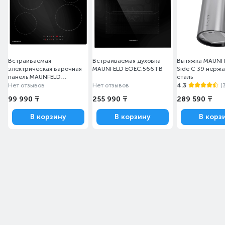
Встраиваемая
Встраиваемая духовка
Вытяжка MAUNF
электрическая варочная
MAUNFELD EOEC.566TB
Side C 39 нерж
панель MAUNFELD
сталь
CVCE594STBK
Нет отзывов
Нет отзывов
4.3
(
99 990 ₸
255 990 ₸
289 590 ₸
В корзину
В корзину
В корз