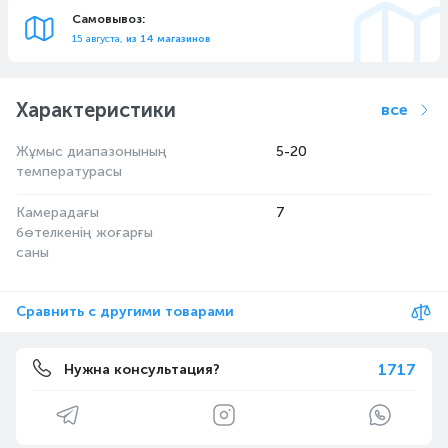
Самовывоз:
15 августа,
из 14 магазинов
Характеристики
все
Жұмыс диапазонының
5-20
температурасы
Камерадағы
7
бөтелкенің жоғарғы
саны
Сравнить с другими товарами
1717
Нужна консультация?