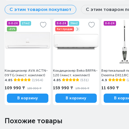
С этим товаром покупают
С этим товаром п
0-0-24
27m2
0-0-24
36m2
0-0-24
-21%
Хит продаж
Кондиционер AVA ACTN-
Кондиционер Beko BRFPA-
Вертикальный п
09TG (+инст. комплект)
120 (+инст. комплект)
Deerma DX118С
4.85
(1964)
4.85
(531)
4.9
(
109 990 ₸
159 990 ₸
11 690 ₸
139 990 ₸
179 990 ₸
В корзину
В корзину
В корз
Похожие товары