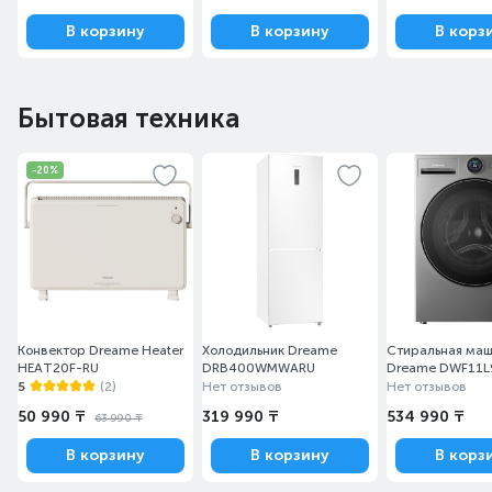
В корзину
В корзину
В корз
Бытовая техника
-20%
Конвектор Dreame Heater
Холодильник Dreame
Стиральная ма
HEAT20F-RU
DRB400WMWARU
Dreame DWF11
5
(2)
Нет отзывов
Нет отзывов
50 990 ₸
319 990 ₸
534 990 ₸
63 990 ₸
В корзину
В корзину
В корз