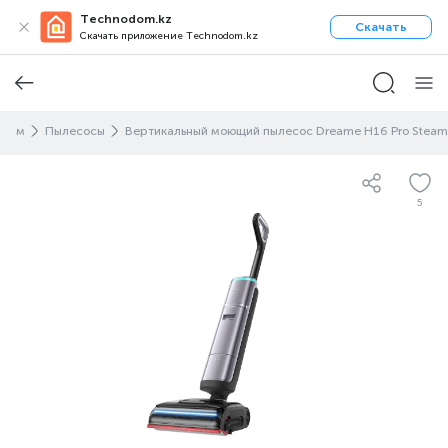
Technodom.kz
Скачать
Скачать приложение Technodom.kz
омом
Пылесосы
Вертикальный моющий пылесос Dreame H16 Pro Steam
5