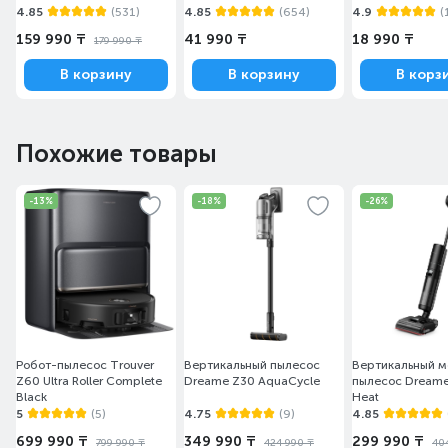
4.85
(531)
4.85
(654)
4.9
(
159 990 ₸
41 990 ₸
18 990 ₸
179 990 ₸
В корзину
В корзину
В корз
Похожие товары
-13%
-18%
-26%
Робот-пылеcос Trouver
Вертикальный пылесос
Вертикальный 
Z60 Ultra Roller Complete
Dreame Z30 AquaCycle
пылесос Dreame
Black
Heat
5
(5)
4.75
(9)
4.85
699 990 ₸
349 990 ₸
299 990 ₸
799 990 ₸
424 990 ₸
40