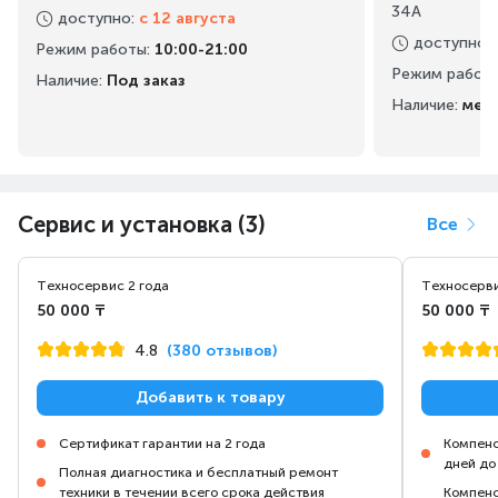
34А
доступно
:
с 12 августа
доступно
:
Режим работы
:
10:00-21:00
Режим работ
Наличие:
Под заказ
Наличие:
мен
Сервис и установка (3)
Все
Техносервис 2 года
Техносерви
50 000 ₸
50 000 ₸
4.8
(380 отзывов)
Добавить к товару
Сертификат гарантии на 2 года
Компенс
дней до
Полная диагностика и бесплатный ремонт
техники в течении всего срока действия
Компенс