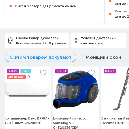
дня до 
Выезд мастера для ремонта на дом
Компенс
дня до 
Нашли товар дешевле?
Условия доставки и
Компенсируем 110% разницы
самовывоза
С этим товаром покупают
Мойщики окон
0-0-24
36m2
0-0-24
0-0-24
Хит продаж
Кондиционер Beko BRFPA-
Циклонный пылесос
Вертикальный п
120 (+инст. комплект)
Samsung VC-
Deerma DX700S
C4520S36/XEV