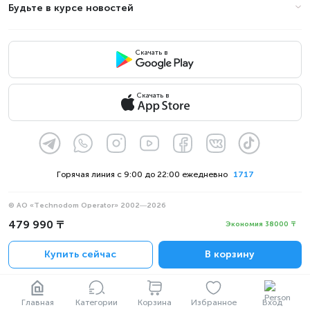
Будьте в курсе новостей
Скачать в
Скачать в
Горячая линия с 9:00 до 22:00 ежедневно
1717
© АО «Technodom Operator» 2002—2026
Мы принимаем:
479 990 ₸
Экономия 38000 ₸
Официальное уведомление
Купить сейчас
В корзину
Политика конфиденциальности
Главная
Категории
Корзина
Избранное
Вход