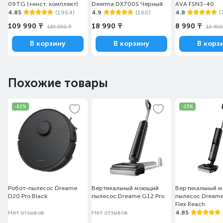
09TG (+инст. комплект)
Deerma DX700S Черный
AVA FSN3-40
4.85
(1964)
4.9
(160)
4.8
(
109 990 ₸
18 990 ₸
8 990 ₸
139 990 ₸
12 490
В корзину
В корзину
В корз
Похожие товары
-22%
-15%
Робот-пылесос Dreame
Вертикальный моющий
Вертикальный 
D20 Pro Black
пылесос Dreame G12 Pro
пылесос Dreame
Flex Reach
Нет отзывов
Нет отзывов
4.85