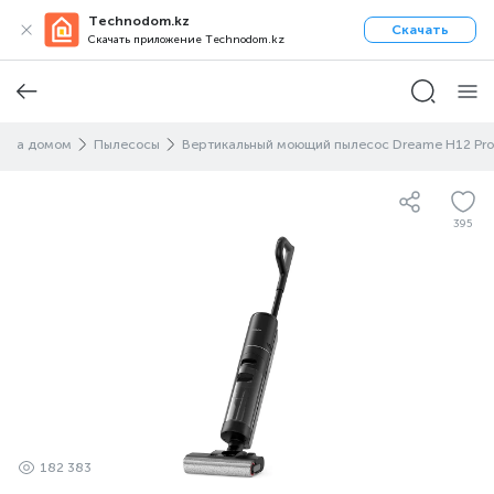
Technodom.kz
Скачать
Скачать приложение Technodom.kz
д за домом
Пылесосы
Вертикальный моющий пылесос Dreame H12 Pro
395
182 383