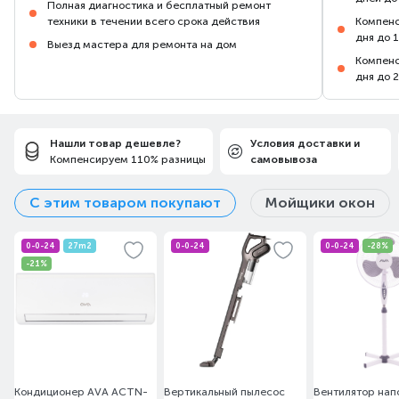
Полная диагностика и бесплатный ремонт
техники в течении всего срока действия
Компенс
дня до 
Выезд мастера для ремонта на дом
Компенс
дня до 
Нашли товар дешевле?
Условия доставки и
Компенсируем 110% разницы
самовывоза
С этим товаром покупают
Мойщики окон
0-0-24
27m2
0-0-24
0-0-24
-28%
-21%
Кондиционер AVA ACTN-
Вертикальный пылесос
Вентилятор нап