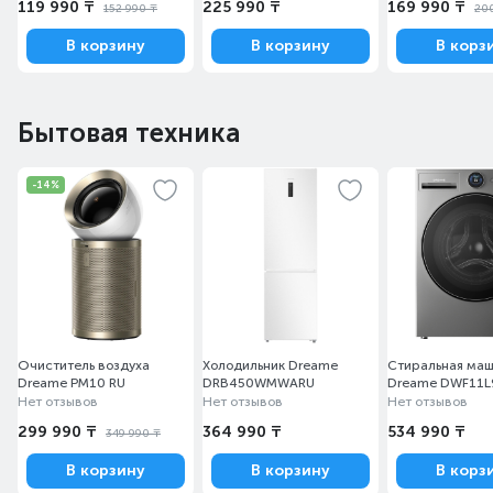
119 990 ₸
225 990 ₸
169 990 ₸
152 990 ₸
20
В корзину
В корзину
В корз
Бытовая техника
-14%
Очиститель воздуха
Холодильник Dreame
Стиральная ма
Dreame PM10 RU
DRB450WMWARU
Dreame DWF11
Нет отзывов
Нет отзывов
Нет отзывов
299 990 ₸
364 990 ₸
534 990 ₸
349 990 ₸
В корзину
В корзину
В корз