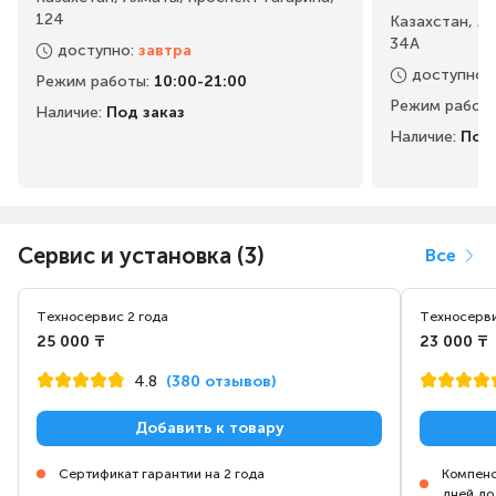
124
Казахстан, А
34А
доступно
:
завтра
доступно
:
Режим работы
:
10:00-21:00
Режим работ
Наличие:
Под заказ
Наличие:
Под 
Сервис и установка (3)
Все
Техносервис 2 года
Техносерви
25 000 ₸
23 000 ₸
4.8
(380 отзывов)
Добавить к товару
Сертификат гарантии на 2 года
Компенс
дней до