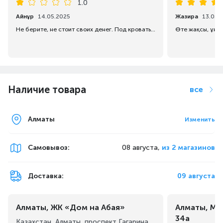
1.0
Айнұр
14.05.2025
Жазира
13.05.
Не берите, не стоит своих денег. Под кроватью невозможно убрать, так как не помещается. Ковры не пылесосит. Просто для того, что мыть полы в пустом помещении.
Наличие товара
все
Алматы
Изменить
Самовывоз
:
08 августа,
из 2 магазинов
Доставка:
09 августа
Алматы, ЖК «Дом на Абая»
Алматы, Ма
34а
Казахстан, Алматы, проспект Гагарина,