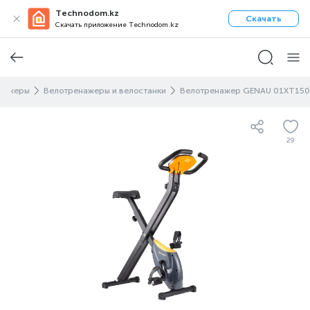
Technodom.kz
Скачать
Скачать приложение Technodom.kz
нажеры
Велотренажеры и велостанки
Велотренажер GENAU 01XT150
29