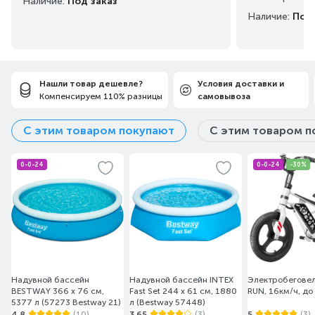
Наличие:
Под заказ
Наличие:
Под 
Нашли товар дешевле?
Условия доставки и
Компенсируем 110% разницы
самовывоза
С этим товаром покупают
С этим товаром п
0-0-24
0-0-24
-30%
Надувной бассейн
Надувной бассейн INTEX
Электробеговел
BESTWAY 366 x 76 см,
Fast Set 244 х 61 см, 1880
RUN, 16км/ч, до
5377 л (57273 Bestway 21)
л (Bestway 57448)
4.8
(10)
3.65
(3)
5
(3)