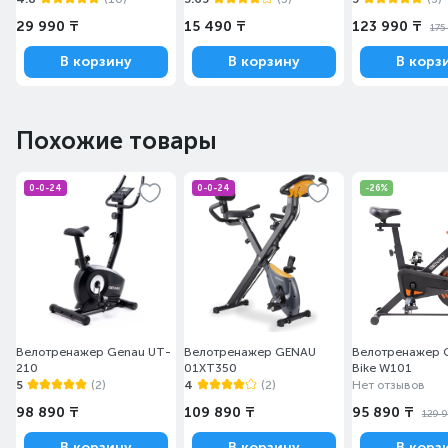
29 990 ₸
15 490 ₸
123 990 ₸
175
В корзину
В корзину
В корз
Похожие товары
0-0-24
0-0-24
-26%
Велотренажер Genau UT-
Велотренажер GENAU
Велотренажер G
210
01XT350
Bike W101
5
(2)
4
(2)
Нет отзывов
98 890 ₸
109 890 ₸
95 890 ₸
129 
В корзину
В корзину
В корз