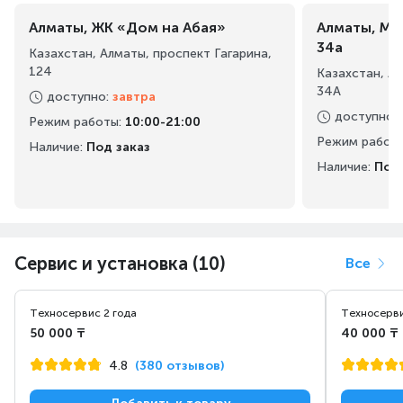
Алматы, ЖК «Дом на Абая»
Алматы, Ма
34а
Казахстан, Алматы, проспект Гагарина,
124
Казахстан, А
34А
доступно
:
завтра
доступно
:
Режим работы
:
10:00-21:00
Режим работ
Наличие:
Под заказ
Наличие:
Под 
Сервис и установка (10)
Все
Техносервис 2 года
Техносерви
50 000 ₸
40 000 ₸
4.8
(380 отзывов)