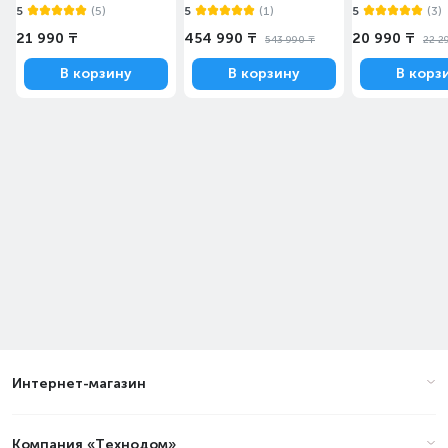
(Tapo C110)
5
(5)
5
(1)
5
(3)
21 990 ₸
454 990 ₸
20 990 ₸
543 990 ₸
22 2
В корзину
В корзину
В корз
Интернет-магазин
Компания «Технодом»