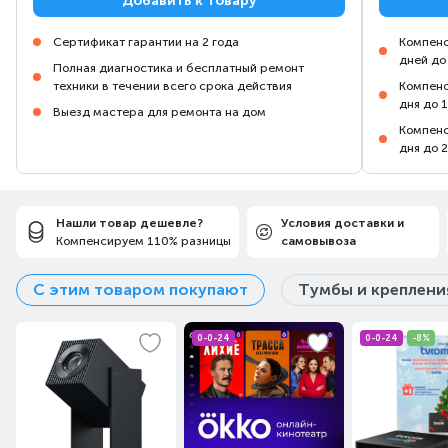
Добавить к товару
Сертификат гарантии на 2 года
Компенс
дней до
Полная диагностика и бесплатный ремонт
техники в течении всего срока действия
Компенс
дня до 
Выезд мастера для ремонта на дом
Компенс
дня до 
Нашли товар дешевле?
Условия доставки и
Компенсируем 110% разницы
самовывоза
С этим товаром покупают
Тумбы и креплени
0-0-24
0-0-24
-8%