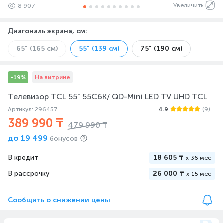
Увеличить
8 907
Диагональ экрана, см
:
65" (165 см)
55" (139 см)
75" (190 см)
-19%
На витрине
Телевизор TCL 55" 55C6K/ QD-Mini LED TV UHD TCL
Артикул: 296457
4.9
(9)
389 990 ₸
479 990 ₸
до
19 499
бонусов
В кредит
18 605 ₸
x
36 мес
В рассрочку
26 000 ₸
x
15 мес
Сообщить о снижении цены