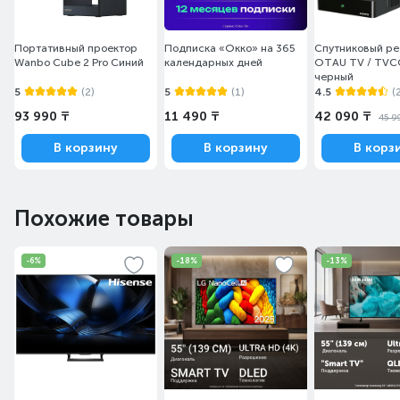
Портативный проектор
Подписка «Окко» на 365
Спутниковый р
Wanbo Cube 2 Pro Синий
календарных дней
OTAU TV / TVC
черный
5
(2)
5
(1)
4.5
(
93 990 ₸
11 490 ₸
42 090 ₸
45 9
В корзину
В корзину
В корз
Похожие товары
-6%
-18%
-13%