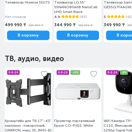
Телевизор Hisense 55U7S
Телевизор LG 55"
Телевизор Sams
55NANO80A6B NanoCell
QE55Q7FAAUXK
UHD Smart Black
Нет отзывов
4.9
(83)
5
(45
499 990 ₸
344 990 ₸
349 990 ₸
529 990 ₸
419 990 ₸
39
В корзину
В корзину
В корз
ТВ, аудио, видео
0-0-24
0-0-24
-16%
0-0-24
-6%
Кронштейн для ТВ 17"-43"
Проектор портативный
WiFi Камера TP-
наклонно -поворотный,
Epson CO-FH02, White
C110, Фиксиров
ONKRON, макс 35, (M4S-B)
1296p Super Ful