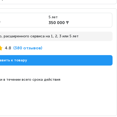
98" (248 см)
100
5 лет
Crystal 4K
₸
350 000 ₸
Есть
 расширенного сервиса на 1, 2, 3 или 5 лет
DVB-T2CS2
4.8
(380 отзывов)
Кабель питания, Пульт ДУ, Руководство
пользователя, Подставка
авить к товару
600х400 мм
4K Upscaling, Технология ALLM, AMD FreeSync, Bixby,
Daily+, Dynamic Black EQ, Функция Game Motion Plus,
и в течении всего срока действия
Режим HGiG для HDR-игр, Mini Map Zoom, Motion
Xcelerator (устранение разрывов изображения),
Функция Multi View, Технология Object Tracking
Sound, Технология Q-Symphony, Поддержка
SmartThings, Совместимость с AirPlay 2, Технология
Contrast Enhancer, Технология UHD Dimming, VRR