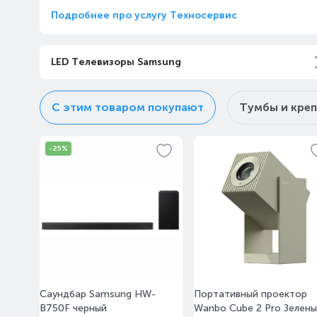
Подробнее про услугу Техносервис
LED Телевизоры Samsung
С этим товаром покупают
Тумбы и кре
-25%
Саундбар Samsung HW-
Портативный проектор
B750F черный
Wanbo Cube 2 Pro Зелен