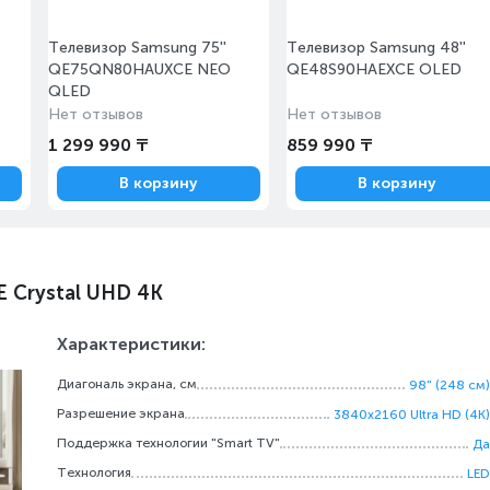
Телевизор Samsung 75''
Телевизор Samsung 48''
QE75QN80HAUXCE NEO
QE48S90HAEXCE OLED
QLED
Нет отзывов
Нет отзывов
1 299 990 ₸
859 990 ₸
В корзину
В корзину
 Crystal UHD 4K
Характеристики:
Диагональ экрана, см
98" (248 см)
Разрешение экрана
3840x2160 Ultra HD (4K)
Поддержка технологии "Smart TV"
Да
Технология
LED