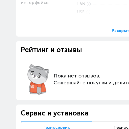
интерфейсы
LAN
USB
CI (PCMCIA) слот
Поддержка Bluetooth
Раскрыт
Версия Bluetooth
Цифровой аудиовыход (оп
Рейтинг и отзывы
Вход для стандартной ант
Основные
Потребляемая мощность,
характеристики
Пока нет отзывов.
Операционная система
Совершайте покупки и делит
Соотношение сторон
Разрешение экрана
Поддержка технологии "S
Поддержка Wi-Fi
Сервис и установка
Технология
Формат HDR
Техносервис
Технос