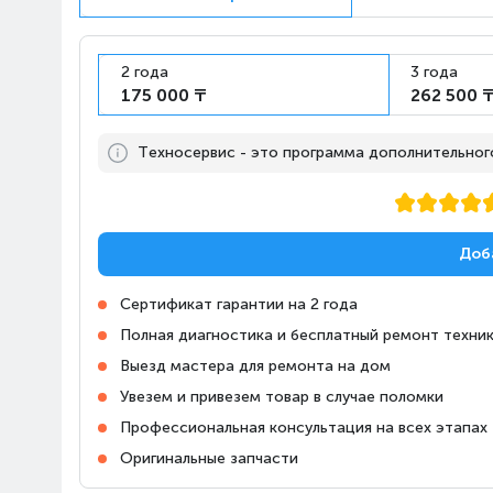
Диагональ экрана, см
Частота обновления, Гц
2 года
3 года
Процессор изображения
175 000 ₸
262 500 
Тюнер
Аналоговый ТВ тюнер
Техносервис - это программа дополнительного,
Цифровой ТВ тюнер
Дополнительные
Комплектация
характеристики
Доб
Формат крепления VESA
Сертификат гарантии на 2 года
Функции и особенности
Полная диагностика и бесплатный ремонт техник
Выезд мастера для ремонта на дом
Увезем и привезем товар в случае поломки
Профессиональная консультация на всех этапах
Оригинальные запчасти