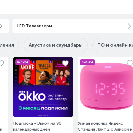
LED Телевизоры
пления
Акустика и саундбары
ПО и онлайн 
0-0-24
0-0-24
Подписка «Окко» на 90
Умная колонка Яндекс
ый
календарных дней
Станция Лайт 2 с Алисой н