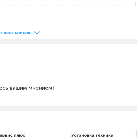
1
2
1
Да
ь весь список
5.2
тический)
1
енны (RF)
1
 Вт
510
Tizen
есь вашим мнением!
16:9
3840x2160 Ultra HD (4K)
mart TV"
Да
Да
LED
HDR10 Plus
ервис плюс
Установка техники