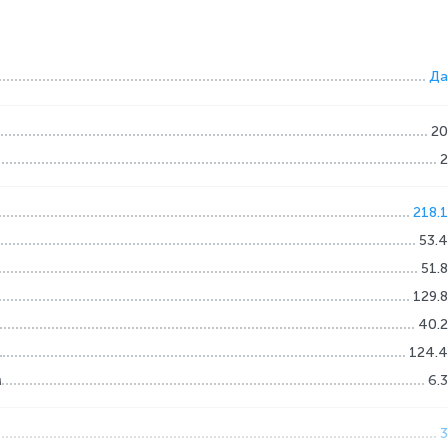
Да
20
2
218.1
53.4
51.8
129.8
40.2
124.4
м
6.3
3