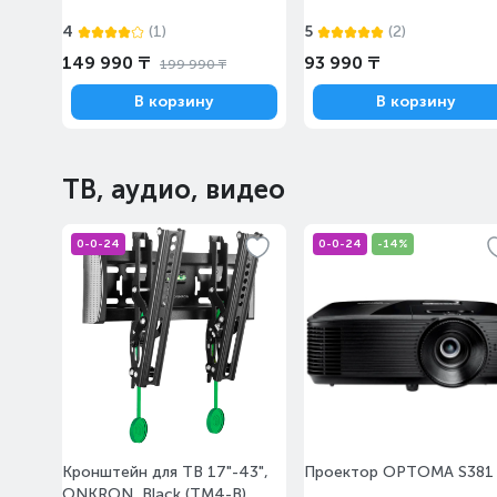
4
(1)
5
(2)
149 990 ₸
93 990 ₸
199 990 ₸
В корзину
В корзину
ТВ, аудио, видео
0-0-24
0-0-24
-14%
Кронштейн для ТВ 17"-43",
Проектор OPTOMA S381
ONKRON, Black (TM4-B)