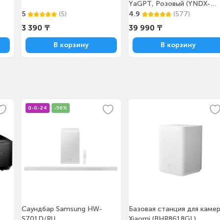
YaGPT, Розовый (YNDX-
00026PNK)
5
(5)
4.9
(577)
3 390 ₸
39 990 ₸
В корзину
В корзину
0-0-24
-56%
Саундбар Samsung HW-
Базовая станция для каме
S701D/RU
Xiaomi (BHR8618GL)