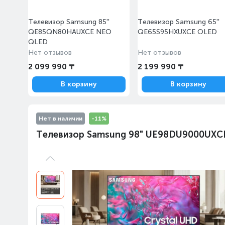
Телевизор Samsung 85''
Телевизор Samsung 65''
QE85QN80HAUXCE NEO
QE65S95HXUXCE OLED
QLED
Нет отзывов
Нет отзывов
2 099 990 ₸
2 199 990 ₸
В корзину
В корзину
Нет в наличии
-11%
Телевизор Samsung 98" UE98DU9000UXCE