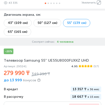
Увеличить
43 335
Диагональ экрана, см
:
43" (109 см)
50" (127 см)
55" (139 см)
65" (165 см)
Смотрят сейчас:
4 человека
-20%
Телевизор Samsung 55'' UE55U8000FUXKZ UHD
Артикул: 293241
4.95
(57)
279 990 ₸
349 990 ₸
до
13 999
бонусов
В кредит
13 357 ₸
x
36 мес
В рассрочку
18 667 ₸
x
15 мес