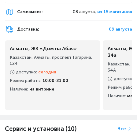
Самовывоз
:
08 августа,
из 15 магазинов
Масштабирование до 4К
Доставка:
09 августа
Технология масштабирования разрешения
до 4K гарантирует, что вы будете смотреть
Алматы, ЖК «Дом на Абая»
Алматы, Ма
ваш любимый контент в высочайшем
34а
Казахстан, Алматы, проспект Гагарина,
качестве.
124
Казахстан, А
34А
Точная цветопередача оживляет
доступно
:
сегодня
доступно
:
изображение
Режим работы
:
10:00-21:00
Режим работ
Наличие:
на витрине
Технология PurColor позволяет улучшить
Наличие:
мен
качество воспроизведения контента на
экране. Эта технология обеспечивает
вывод на экран богатой палитры цветовых
оттенков, благодаря чему зритель
Сервис и установка (10)
Все
испытывает эффект полного погружения в