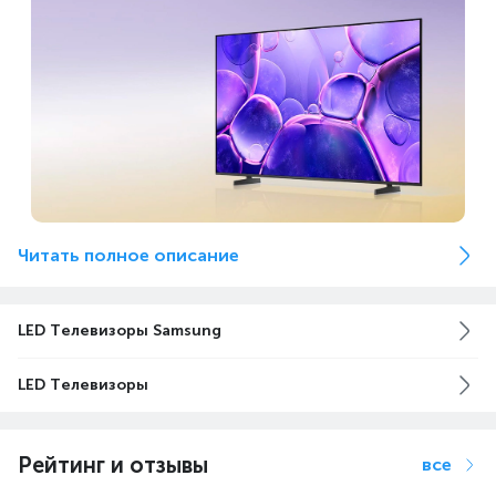
Читать полное описание
Процессор Crystal Processor 4K
Благодаря нашему новому процессору, вы сможете
LED Телевизоры Samsung
различить тончайшие оттенки цвета во всей его
первозданной красе. Интеллектуальное
LED Телевизоры
масштабирование разрешения до 4K гарантирует,
что ваш любимый контент с низким разрешением
вы сможете смотреть в разрешении 4К.
Рейтинг и отзывы
все