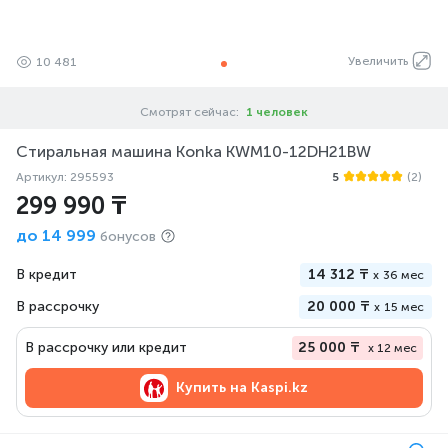
Увеличить
10 481
Смотрят сейчас:
1 человек
Стиральная машина Konka KWM10-12DH21BW
Артикул: 295593
5
(2)
299 990 ₸
до
14 999
бонусов
В кредит
14 312 ₸
x
36 мес
В рассрочку
20 000 ₸
x
15 мес
В рассрочку или кредит
25 000 ₸
x 12 мес
Купить на
Kaspi.kz