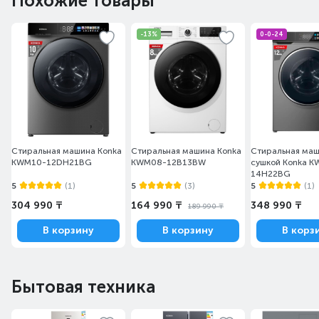
Похожие товары
-13%
0-0-24
Стиральная машина Konka
Стиральная машина Konka
Стиральная маш
KWM10-12DH21BG
KWM08-12B13BW
сушкой Konka K
14H22BG
5
(1)
5
(3)
5
(1)
304 990 ₸
164 990 ₸
348 990 ₸
189 990 ₸
В корзину
В корзину
В корз
Бытовая техника