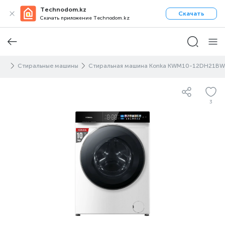
Technodom.kz
Скачать
Скачать приложение Technodom.kz
дой
Стиральные машины
Стиральная машина Konka KWM10-12DH21BW
3