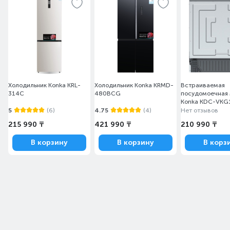
Холодильник Konka KRL-
Холодильник Konka KRMD-
Встраиваемая
314C
480BCG
посудомоечная
Konka KDC-VKG
5
(6)
4.75
(4)
Нет отзывов
215 990 ₸
421 990 ₸
210 990 ₸
В корзину
В корзину
В корз