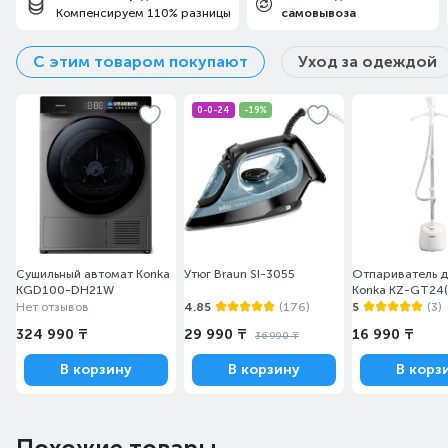
Компенсируем 110% разницы
самовывоза
С этим товаром покупают
Уход за одеждой
0-0-24
-19%
Сушильный автомат Konka
Утюг Braun SI-3055
Отпариватель 
KGD100-DH21W
Konka KZ-GT24
Нет отзывов
4.85
(176)
5
(3)
324 990 ₸
29 990 ₸
16 990 ₸
36 990 ₸
В корзину
В корзину
В корз