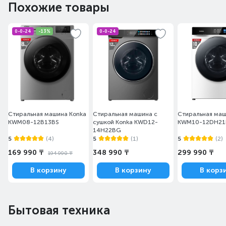
Похожие товары
0-0-24
-13%
0-0-24
Стиральная машина Konka
Стиральная машина с
Стиральная маш
KWM08-12B13BS
сушкой Konka KWD12-
KWM10-12DH2
14H22BG
5
(4)
5
(1)
5
(2)
169 990 ₸
348 990 ₸
299 990 ₸
194 990 ₸
В корзину
В корзину
В корз
Бытовая техника