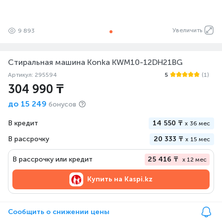
Увеличить
9 893
Стиральная машина Konka KWM10-12DH21BG
Артикул: 295594
5
(1)
304 990 ₸
до
15 249
бонусов
В кредит
14 550 ₸
x
36 мес
В рассрочку
20 333 ₸
x
15 мес
В рассрочку или кредит
25 416 ₸
x 12 мес
Купить на
Kaspi.kz
Сообщить о снижении цены