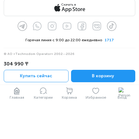
Скачать в
Горячая линия с 9:00 до 22:00 ежедневно
1717
© АО «Technodom Operator» 2002—2026
Мы принимаем:
304 990 ₸
Официальное уведомление
Купить сейчас
В корзину
Политика конфиденциальности
Главная
Категории
Корзина
Избранное
Вход