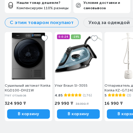
Нашли товар дешевле?
Условия доставки и
Компенсируем 110% разницы
самовывоза
С этим товаром покупают
Уход за одеждой
0-0-24
-19%
Сушильный автомат Konka
Утюг Braun SI-3055
Отпариватель 
KGD100-DH21W
Konka KZ-GT24
Нет отзывов
4.85
(176)
5
(3)
324 990 ₸
29 990 ₸
16 990 ₸
36 990 ₸
В корзину
В корзину
В корз