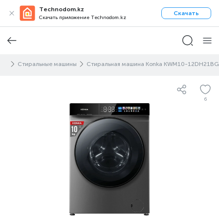
Technodom.kz
Скачать
Скачать приложение Technodom.kz
дой
Стиральные машины
Стиральная машина Konka KWM10-12DH21BG
6