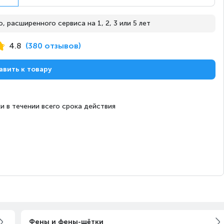
 расширенного сервиса на 1, 2, 3 или 5 лет
Завтра
Под заказ
4.8
(380 отзывов)
авить к товару
Завтра
Под заказ
и в течении всего срока действия
Завтра
Под заказ
Завтра
Под заказ
Фены и фены-щётки