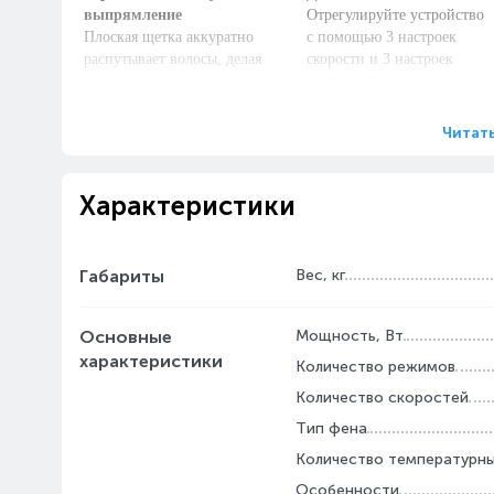
выпрямление
Отрегулируйте устройство
Плоская щетка аккуратно
с помощью 3 настроек
распутывает волосы, делая
скорости и 3 настроек
их идеально гладкими и
температуры
послушными как в салоне
для бережной и
красоты.
эффективной укладки
Читат
вашего типа волос.
Характеристики
Габариты
Вес, кг
Основные
Мощность, Вт
характеристики
Количество режимов
Количество скоростей
Тип фена
Количество температурн
Особенности