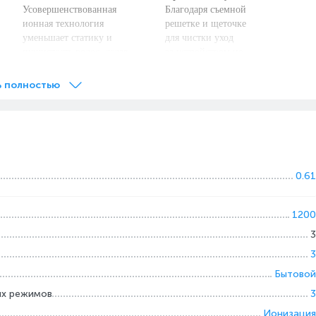
Усовершенствованная
Благодаря съемной
ионная технология
решетке и щеточке
уменьшает статику и
для чистки уход
пушистость волос, делая
за устройством не
их гладкими,
потребует усилий и
шелковистыми и
поможет сохранить фен-
ь полностью
сияющими.
щетку в отличном
состоянии в течение
длительного времени.
0.61
1200
3
3
Бытовой
ых режимов
3
Ионизация