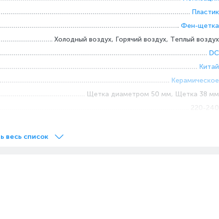
Пластик
Фен-щетка
Холодный воздух, Горячий воздух, Теплый воздух
DC
Китай
Керамическое
Щетка диаметром 50 мм, Щетка 38 мм
220-240
1.8
ь весь список
е
Да
Да
Фен-щетка, Инструкция, 2x Насадки
а
Да
онечник
Да
е насадки
Да