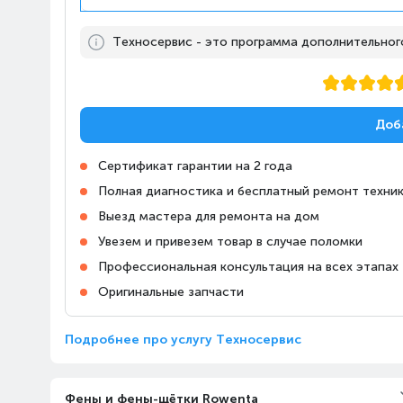
Алматы, Магазин Алматы
Апорт-Молл
Техносервис - это программа дополнительного,
10:00-23:00
Казахстан, Алматы,
Ташкентский тракт, 17К
Алматы, Магазин Технодом
Доб
на Райымбека, 147/127
Казахстан, Алматы,
10:00-22:00
Сертификат гарантии на 2 года
проспект Райымбека,
Полная диагностика и бесплатный ремонт техник
147/127
Выезд мастера для ремонта на дом
Увезем и привезем товар в случае поломки
Алматы, Магазин Алматы
Апорт Кульджинка
Профессиональная консультация на всех этапах
Казахстан, Алматы,
10:00-23:00
Оригинальные запчасти
Медеуский район,
Кульджинский тракт, 106
Подробнее про услугу Техносервис
Алматы, ТРЦ «Almaty Mall»
Казахстан, Алматы, улица
10:00-22:00
Жандосова, 83
Фены и фены-щётки Rowenta