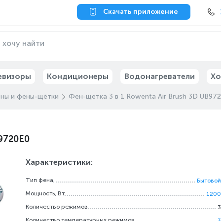
Скачать приложение
евизоры
Кондиционеры
Водонагреватели
Хо
ны и фены-щётки
Фен-щетка 3 в 1 Rowenta Air Brush 3D UB97
B9720E0
Характеристики:
Тип фена
Бытовой
Мощность, Вт
1200
Количество режимов
3
Количество температурных режимов
3