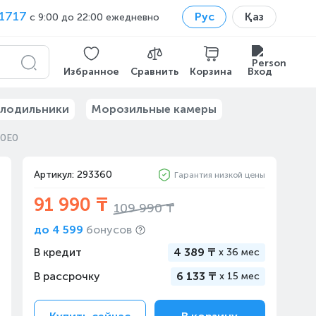
1717
Рус
Қаз
с 9:00 до 22:00 ежедневно
Избранное
Сравнить
Корзина
Вход
лодильники
Морозильные камеры
20E0
Артикул: 293360
Гарантия низкой цены
91 990 ₸
109 990 ₸
до
4 599
бонусов
В кредит
4 389 ₸
x
36 мес
В рассрочку
6 133 ₸
x
15 мес