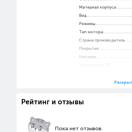
Материал корпуса
Вид
Режимы
Тип мотора
Страна производитель
Покрытие
Насадки
Напряжение, В
Функциональность
Длина сетевого шнура, м
Раскрыт
Отключение при перегрев
Ионизация
Рейтинг и отзывы
Комплектация
Подача холодного воздух
Термоизолированный нак
Пока нет отзывов.
Автоматическое вращени