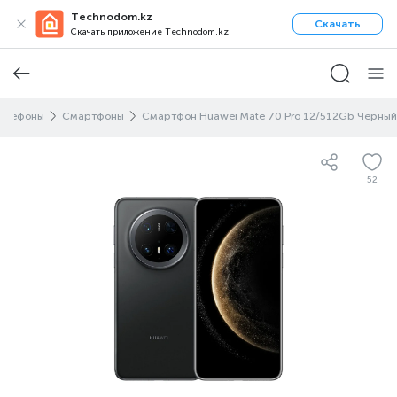
Technodom.kz
Скачать
Скачать приложение Technodom.kz
телефоны
Смартфоны
Смартфон Huawei Mate 70 Pro 12/512Gb Черный
52