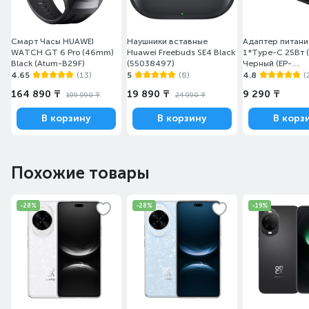
Смарт Часы HUAWEI
Наушники вставные
Адаптер питани
WATCH GT 6 Pro (46mm)
Huawei Freebuds SE4 Black
1*Type-C 25Вт (
Black (Atum-B29F)
(55038497)
Черный (EP-
T2510NBEGRU)
4.65
(13)
5
(8)
4.8
(
164 890 ₸
19 890 ₸
9 290 ₸
199 990 ₸
24 990 ₸
В корзину
В корзину
В корз
Похожие товары
-28%
-28%
-19%