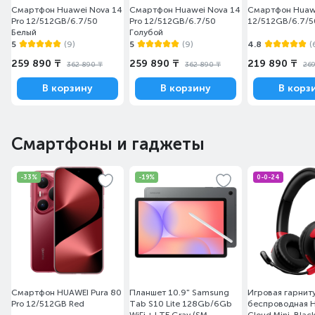
Смартфон Huawei Nova 14
Смартфон Huawei Nova 14
Смартфон Huawe
Pro 12/512GB/6.7/50
Pro 12/512GB/6.7/50
12/512GB/6.7/5
Белый
Голубой
5
(9)
5
(9)
4.8
(
259 890 ₸
259 890 ₸
219 890 ₸
362 890 ₸
362 890 ₸
269
В корзину
В корзину
В корз
Смартфоны и гаджеты
-33%
-19%
0-0-24
Смартфон HUAWEI Pura 80
Планшет 10.9" Samsung
Игровая гарнит
Pro 12/512GB Red
Tab S10 Lite 128Gb/6Gb
беспроводная H