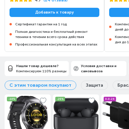
4.7
(24 отзыва)
Добавить к товару
Сертификат гарантии на 1 год
Компенс
дней до
Полная диагностика и бесплатный ремонт
техники в течении всего срока действия
Компенс
дня до 
Профессиональная консультация на всех этапах
Нашли товар дешевле?
Условия доставки и
Компенсируем 110% разницы
самовывоза
С этим товаром покупают
Защита
Брас
-18%
-20%
0-0-24