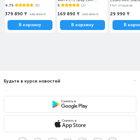
WiFi + LTE Gray (SM-
Cloud Mini, Blac
X406BZAASKZ)
(7G8F1AA)
4.75
(8)
5
(2)
Нет отзывов
379 890 ₸
169 890 ₸
29 990 ₸
569 890 ₸
209 890 ₸
В корзину
В корзину
В корз
Будьте в курсе новостей
Скачать в
Скачать в