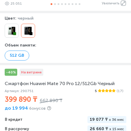
Увеличить
25 051
Цвет:
черный
Объем памяти
:
512 GB
-40%
На витрине
Смартфон Huawei Mate 70 Pro 12/512Gb Черный
Артикул: 290751
5
(17)
399 890 ₸
662 890 ₸
до
19 994
бонусов
В кредит
19 077 ₸
x
36 мес
В рассрочку
26 660 ₸
x
15 мес