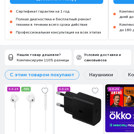
Сертификат гарантии на 1 год
Компенс
дней до
Полная диагностика и бесплатный ремонт
техники в течении всего срока действия
Компенс
до 180 
Профессиональная консультация на всех этапах
Нашли товар дешевле?
Условия доставки и
Компенсируем 110% разницы
самовывоза
С этим товаром покупают
Наушники
Ко
0-0-24
-56%
0-0-24
0-0-24