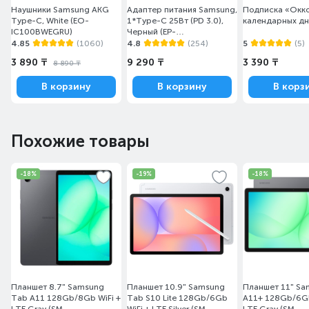
Наушники Samsung AKG
Адаптер питания Samsung,
Подписка «Окко
Type-C, White (EO-
1*Type-C 25Вт (PD 3.0),
календарных д
IC100BWEGRU)
Черный (EP-
T2510NBEGRU)
4.85
(1060)
4.8
(254)
5
(5)
3 890 ₸
9 290 ₸
3 390 ₸
8 890 ₸
В корзину
В корзину
В корз
Похожие товары
-18%
-19%
-18%
Планшет 8.7" Samsung
Планшет 10.9" Samsung
Планшет 11" Sa
Tab A11 128Gb/8Gb WiFi +
Tab S10 Lite 128Gb/6Gb
A11+ 128Gb/6Gb