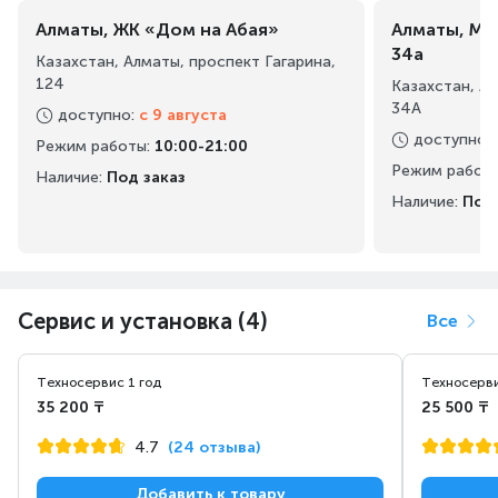
Алматы, ЖК «Дом на Абая»
Алматы, Ма
34а
Казахстан, Алматы, проспект Гагарина,
124
Казахстан, А
34А
доступно
:
с 9 августа
доступно
:
Режим работы
:
10:00-21:00
Режим работ
Наличие:
Под заказ
Наличие:
Под 
Сервис и установка (4)
Все
Техносервис 1 год
Техносерви
35 200 ₸
25 500 ₸
4.7
(24 отзыва)
Добавить к товару