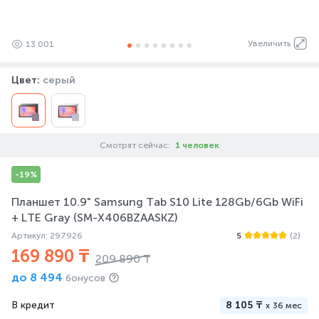
Увеличить
13 001
Цвет:
серый
Смотрят сейчас:
1 человек
-19%
Планшет 10.9" Samsung Tab S10 Lite 128Gb/6Gb WiFi
+ LTE Gray (SM-X406BZAASKZ)
Артикул: 297926
5
(2)
169 890 ₸
209 890 ₸
до
8 494
бонусов
В кредит
8 105 ₸
x
36 мес