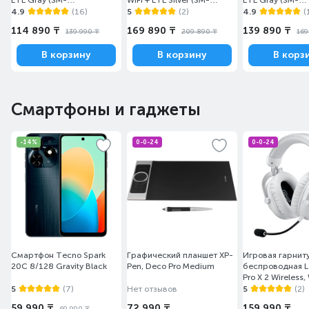
LTE Gray (SM-
WiFi + LTE Silver (SM-
LTE Gray (SM-
X135FZAESKZ)
X406BZSASKZ)
X236BZAASKZ)
4.9
(16)
5
(2)
4.9
(
114 890 ₸
169 890 ₸
139 890 ₸
139 990 ₸
209 890 ₸
169
В корзину
В корзину
В корз
Смартфоны и гаджеты
-14%
0-0-24
0-0-24
Смартфон Tecno Spark
Графический планшет XP-
Игровая гарнит
20C 8/128 Gravity Black
Pen, Deco Pro Medium
беспроводная L
Pro X 2 Wireless,
(981-001269)
5
(7)
Нет отзывов
5
(2)
59 990 ₸
72 990 ₸
159 990 ₸