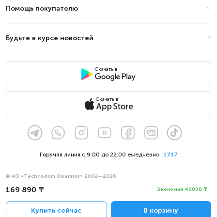
Помощь покупателю
Будьте в курсе новостей
Скачать в
Скачать в
Горячая линия с 9:00 до 22:00 ежедневно
1717
© АО «Technodom Operator» 2002—2026
Мы принимаем:
169 890 ₸
Экономия 40000 ₸
Официальное уведомление
Купить сейчас
В корзину
Политика конфиденциальности