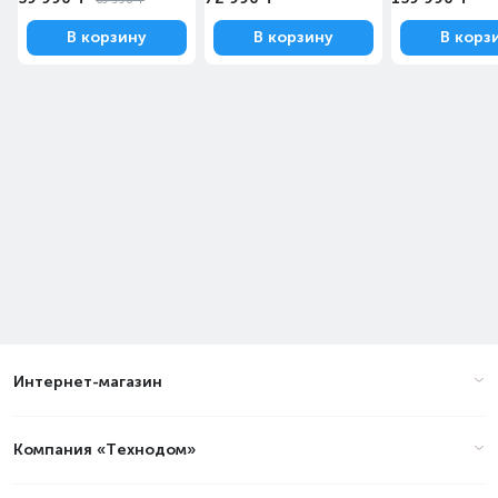
69 990 ₸
В корзину
В корзину
В корз
Интернет-магазин
Компания «Технодом»