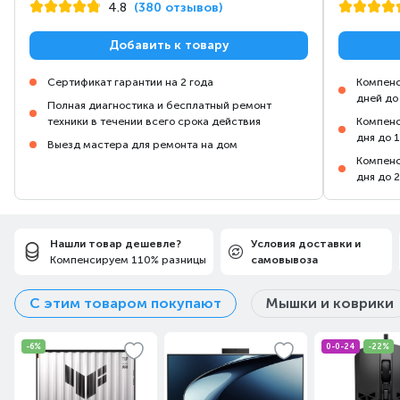
4.8
(380 отзывов)
Добавить к товару
Сертификат гарантии на 2 года
Компенс
дней до
Полная диагностика и бесплатный ремонт
техники в течении всего срока действия
Компенс
дня до 
Выезд мастера для ремонта на дом
Компенс
дня до 
Нашли товар дешевле?
Условия доставки и
Компенсируем 110% разницы
самовывоза
С этим товаром покупают
Мышки и коврики
-6%
0-0-24
-22%