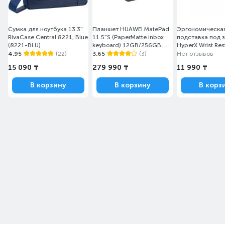
Сумка для ноутбука 13.3"
Планшет HUAWEI MatePad
Эргономическа
RivaCase Central 8221, Blue
11.5"S (PaperMatte inbox
подставка под з
(8221-BLU)
keyboard) 12GB/256GB
HyperX Wrist Rest
Gray Salinger-W29FK
- TKL (4Z7X1AA)
4.95
(22)
3.65
(3)
Нет отзывов
(53014MLV)
15 090 ₸
279 990 ₸
11 990 ₸
В корзину
В корзину
В корз