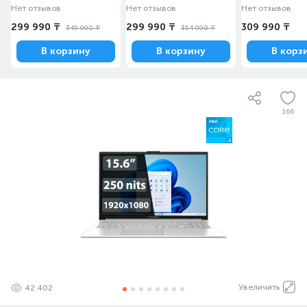
BQ943W)
BQ1113W)
BQ5800W)
Нет отзывов
Нет отзывов
Нет отзывов
299 990 ₸
299 990 ₸
309 990 ₸
349 990 ₸
354 990 ₸
В корзину
В корзину
В корз
166
Увеличить
42 402