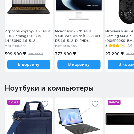
Игровой ноутбук 16'' Asus
Моноблок 23,8" Asus
Игровая мышь A
TUF Gaming F16 (Ci5
V440VAK White (Ci5 210H-
Gaming M4 Air
14450HX-16-512-
D5 16-512-D-FHD)
(90MP02K0-BM
RTX5050 8-D)(FX608JHI-
[V440VAK-WPC1920]
Нет отзывов
Нет отзывов
3
(2)
TU216)
599 990 ₸
373 990 ₸
23 290 ₸
639 990 ₸
29 9
В корзину
В корзину
В корз
Ноутбуки и компьютеры
0-0-24
0-0-24