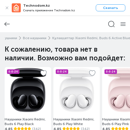
Technodom.kz
Скачать
Скачать приложение Technodom.kz
Наушники
Все наушники
Құлаққаптар Xiaomi Redmi, Buds 6 Active Blue
К сожалению, товара нет в
наличии. Возможно вам подойдет:
0-0-24
0-0-24
0-0-24
Наушники Xiaomi Redmi,
Наушники Xiaomi Redmi,
Наушники Xiaom
Buds 6 Play Black
Buds 6 Play White
Buds 6 Play Pink
4.85
(342)
4.85
(342)
4.85