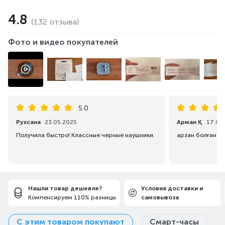
4.8
(132 отзыва)
Фото и видео покупателей
5.0
Рухсана
23.05.2025
Арман Қ
17.06
Получила быстро! Классные черные наушники.
арзан болған соң
Нашли товар дешевле?
Условия доставки и
Компенсируем 110% разницы
самовывоза
С этим товаром покупают
Смарт-часы