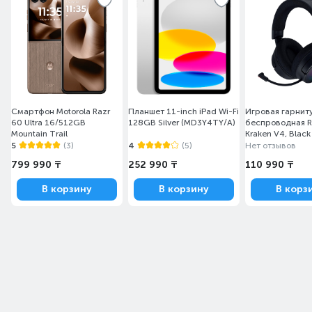
Смартфон Motorola Razr
Планшет 11-inch iPad Wi-Fi
Игровая гарнит
60 Ultra 16/512GB
128GB Silver (MD3Y4TY/A)
беспроводная R
Mountain Trail
Kraken V4, Black
05170100-R3M1
5
(3)
4
(5)
Нет отзывов
799 990 ₸
252 990 ₸
110 990 ₸
В корзину
В корзину
В корз