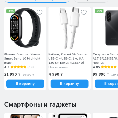
-19%
-29%
Фитнес браслет Xiaomi
Кабель, Xiaomi 6A Braided
Смартфон Sams
Smart Band 10 Midnight
USB‑C – USB‑C, 1 м, 6 А,
A17 6/128GB/6.
Black
120 Вт, Белый (L36340)
Черный
4.9
(69)
Нет отзывов
4.85
21 990 ₸
4 990 ₸
99 890 ₸
26 990 ₸
139 
В корзину
В корзину
В корз
Смартфоны и гаджеты