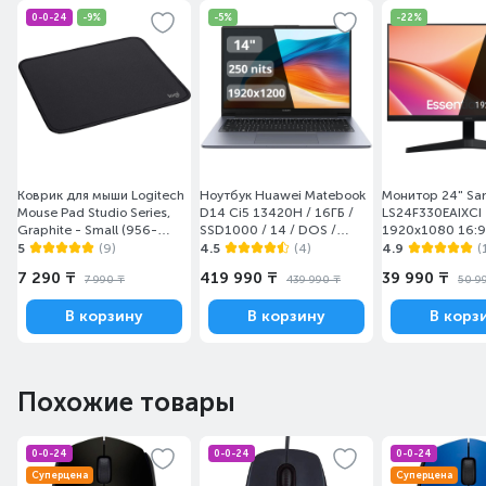
0-0-24
-9%
-5%
-22%
Коврик для мыши Logitech
Ноутбук Huawei Matebook
Монитор 24" S
Mouse Pad Studio Series,
D14 Ci5 13420H / 16ГБ /
LS24F330EAIXCI
Graphite - Small (956-
SSD1000 / 14 / DOS /
1920x1080 16:9
000049)
(MendelG-W5611D/DOS)
(HDMI+DP) Black
5
(9)
4.5
(4)
4.9
(
7 290 ₸
419 990 ₸
39 990 ₸
7 990 ₸
439 990 ₸
50 9
В корзину
В корзину
В корз
Похожие товары
0-0-24
0-0-24
0-0-24
Суперцена
Суперцена