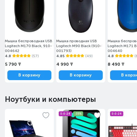
Мышка беспроводная USB
Мышка проводная USB
Мышка беспров
Logitech M170 Black, 910-
Logitech M90 Black (910-
Logitech M171 B
004642
001793)
004640
4.8
(57)
4.85
(49)
4.8
(
5 790 ₸
4 990 ₸
8 490 ₸
В корзину
В корзину
В корз
Ноутбуки и компьютеры
0-0-24
-35%
0-0-24