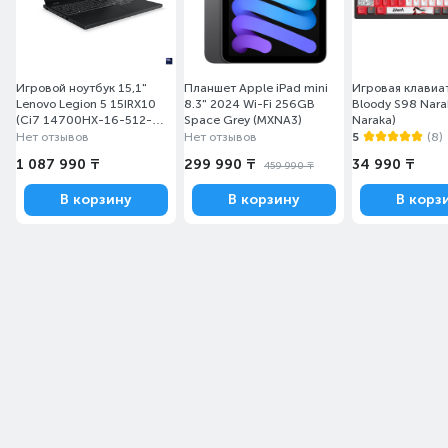
Игровой ноутбук 15,1"
Планшет Apple iPad mini
Игровая клавиа
Lenovo Legion 5 15IRX10
8.3" 2024 Wi-Fi 256GB
Bloody S98 Nara
(Ci7 14700HX-16-512-
Space Grey (MXNA3)
Naraka)
RTX5070 8-W)
Нет отзывов
Нет отзывов
5
(8)
(83LY00WVRK)
1 087 990 ₸
299 990 ₸
34 990 ₸
459 990 ₸
В корзину
В корзину
В корз