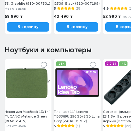
3S, Graphite (910-007501)
G309, Black (910-007199)
Нет отзывов
5
(5)
4.9
(
59 990 ₸
42 490 ₸
52 990 ₸
55 9
В корзину
В корзину
В корз
Ноутбуки и компьютеры
-18%
0-0-24
-4%
Чехол для MacBook 13/14"
Планшет 11" Lenovo
Сетевой фильтр
TUCANO Melange Green
TB336FU 256GB/8GB Luna
ES 1.8м, 5 розет
(BFM1314-V)
Grey (ZAFR0917UZ)
черный (Defend
Нет отзывов
5
(1)
5
(22