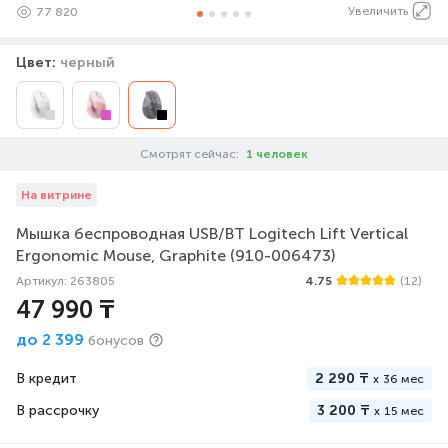
Увеличить
77 820
Цвет:
черный
Смотрят сейчас:
1 человек
На витрине
Мышка беспроводная USB/BT Logitech Lift Vertical
Ergonomic Mouse, Graphite (910-006473)
Артикул: 263805
4.75
(12)
47 990 ₸
до
2 399
бонусов
В кредит
2 290 ₸
x
36 мес
В рассрочку
3 200 ₸
x
15 мес