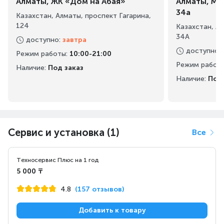
Алматы, ЖК «Дом на Абая»
Алматы, Ма
34а
Казахстан, Алматы, проспект Гагарина,
124
Казахстан, А
34А
доступно
:
завтра
доступно
:
Режим работы
:
10:00-21:00
Режим работ
Наличие:
Под заказ
Наличие:
Под 
Сервис и установка (1)
Все
Техносервис Плюс на 1 год
5 000 ₸
4.8
(157 отзывов)
Добавить к товару