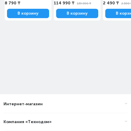
8 790 ₸
114 990 ₸
2 490 ₸
139 990 ₸
2 590 
В корзину
В корзину
В корз
Интернет-магазин
Компания «Технодом»