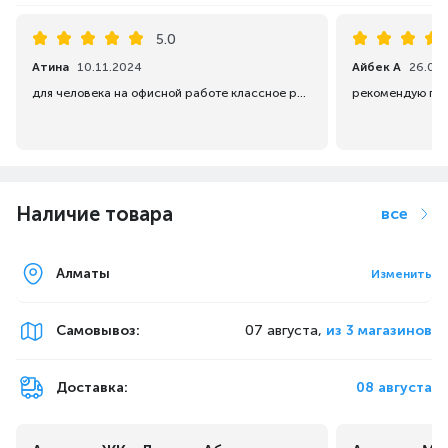
5.0
Атина
10.11.2024
Айбек А
26.07
для человека на офисной работе классное решение, не устает рука
Наличие товара
все
Алматы
Изменить
Самовывоз
:
07 августа,
из 3 магазинов
Доставка:
08 августа