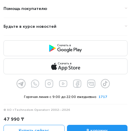
Помощь покупателю
Будьте в курсе новостей
Скачать в
Скачать в
Горячая линия с 9:00 до 22:00 ежедневно
1717
© АО «Technodom Operator» 2002—2026
Мы принимаем:
47 990 ₸
Официальное уведомление
Купить сейчас
В корзину
Политика конфиденциальности