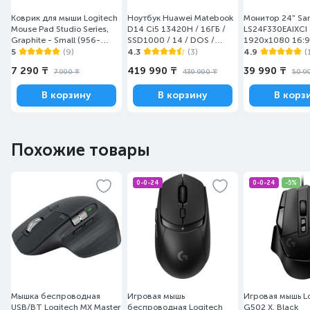
Коврик для мыши Logitech
Ноутбук Huawei Matebook
Монитор 24" S
Mouse Pad Studio Series,
D14 Ci5 13420H / 16ГБ /
LS24F330EAIXCI
Graphite - Small (956-
SSD1000 / 14 / DOS /
1920x1080 16:9
000049)
(MendelG-W5611D/DOS)
(HDMI+DP) Black
5
(9)
4.3
(3)
4.9
(
7 290 ₸
419 990 ₸
39 990 ₸
7 990 ₸
439 990 ₸
50 9
В корзину
В корзину
В корз
Похожие товары
0-0-24
0-0-24
-5%
Мышка беспроводная
Игровая мышь
Игровая мышь L
USB/BT Logitech MX Master
беспроводная Logitech
G502 X, Black