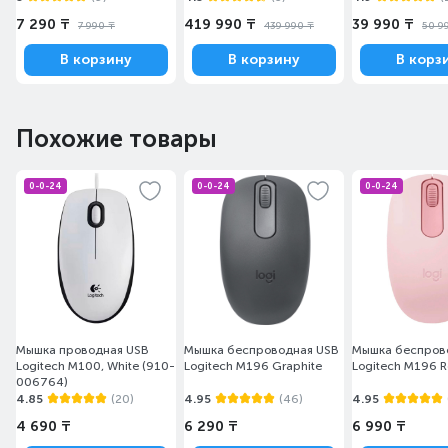
7 290 ₸
419 990 ₸
39 990 ₸
7 990 ₸
439 990 ₸
50 9
В корзину
В корзину
В корз
Похожие товары
0-0-24
0-0-24
0-0-24
Мышка проводная USB
Мышка беспроводная USB
Мышка беспров
Logitech M100, White (910-
Logitech M196 Graphite
Logitech M196 R
006764)
4.85
(20)
4.95
(46)
4.95
4 690 ₸
6 290 ₸
6 990 ₸