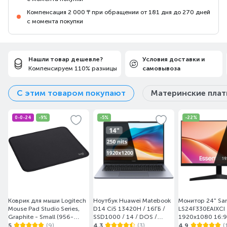
Компенсация 2 000 ₸ при обращении от 181 дня до 270 дней
с момента покупки
Нашли товар дешевле?
Условия доставки и
Компенсируем 110% разницы
самовывоза
С этим товаром покупают
Материнские пла
0-0-24
-9%
-5%
-22%
Коврик для мыши Logitech
Ноутбук Huawei Matebook
Монитор 24" S
Mouse Pad Studio Series,
D14 Ci5 13420H / 16ГБ /
LS24F330EAIXCI
Graphite - Small (956-
SSD1000 / 14 / DOS /
1920x1080 16:9
000049)
(MendelG-W5611D/DOS)
(HDMI+DP) Black
5
(9)
4.3
(3)
4.9
(