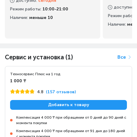
доступно
:
сегодня
доступно
:
Режим работы
:
10:00-21:00
Режим работ
Наличие:
меньше 10
Наличие:
мен
Сервис и установка (1)
Все
Техносервис Плюс на 1 год
1 000 ₸
4.8
(157 отзывов)
Добавить к товару
Компенсация 4 000 ₸ при обращении от 0 дней до 90 дней с
момента покупки
Компенсация 4 000 ₸ при обращении от 91 дня до 180 дней
с момента покупки