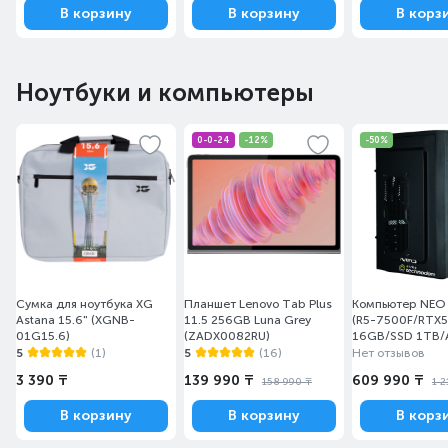
В корзину
В корзину
В корз
Ноутбуки и компьютеры
0-0-24
-12%
-50%
Сумка для ноутбука XG
Планшет Lenovo Tab Plus
Компьютер NEO
Astana 15.6" (XGNB-
11.5 256GB Luna Grey
(R5-7500F/RTX
01G15.6)
(ZADX0082RU)
16GB/SSD 1TB
B/MA100 MESH)
5
(1)
5
(16)
Нет отзывов
3 390 ₸
139 990 ₸
609 990 ₸
158 990 ₸
1 2
В корзину
В корзину
В корз