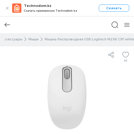
Technodom.kz
Скачать
Скачать приложение Technodom.kz
 аксессуары
Мыши
Мышка беспроводная USB Logitech M196 Off white
63