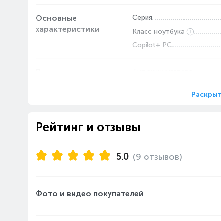
Основные
Серия
характеристики
Класс ноутбука
Copilot+ PC
Питание
Тип аккумулятора
Емкость аккумулятора, Вт
Раскрыт
Дисплей
Разрешение дисплея
Рейтинг и отзывы
Диагональ дисплея, дюйм
Яркость (Нит)
Частота обновления экра
5.0
(9 отзывов)
Тип матрицы экрана
Память
Объем SSD накопителя, Г
Фото и видео покупателей
Тип накопителя
Объем оперативной памят