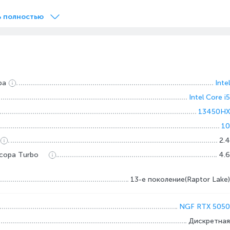
ь полностью
ра
Intel
Intel Core i5
13450HX
10
2.4
сора Turbo
4.6
13-е поколение(Raptor Lake)
NGF RTX 5050
Дискретная