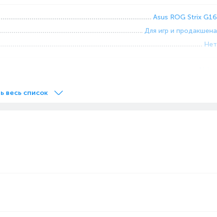
Asus ROG Strix G16
Для игр и продакшена
Нет
Li-ion
⋅ч
90
ь весь список
1920x1200 WUXGA
16
300
на
165 Hz
IPS
Б
512
SSD
и, ГБ
16