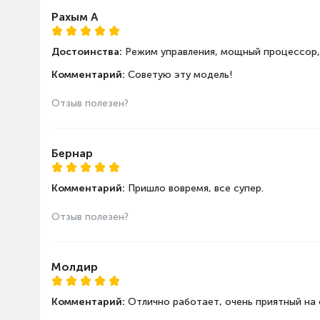
Рахым А
Операционная
Операционная система
Достоинства:
Режим управления, мощный процессор,
система
Предупреждение
Комментарий:
Советую эту модель!
Отзыв полезен?
Интерфейсы
Разъёмы на корпусе
Бернар
Сетевые
Bluetooth
подключения
Поддержка Wi-Fi
Комментарий:
Пришло вовремя, все супер.
Отзыв полезен?
Габариты
Ширина, мм
Толщина, мм
Длина, мм
Молдир
Вес, кг
Комментарий:
Отлично работает, очень приятный на 
Дополнительные
Встроенная вебкамера