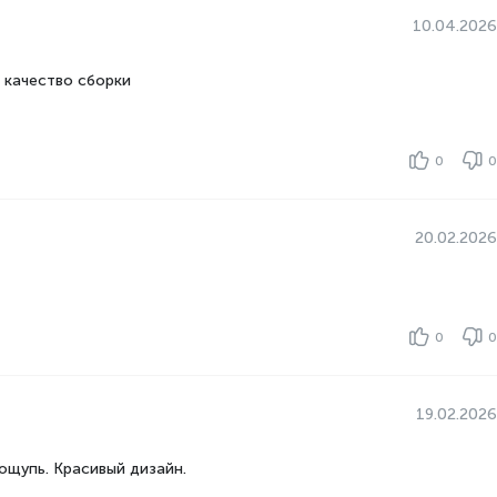
10.04.2026
DOS
 качество сборки
Компьютер без операционной системы! Не забудьте
купить Windows 11.
0
0
1x USB 3.2 Gen 2 Type-C, 3x USB 3.2 Gen 2 Type-A,
DisplayPort, LAN разъем, RJ45, Thunderbolt 4
20.02.2026
Да
Да
0
0
354
30.8
268
19.02.2026
2.65
ощупь. Красивый дизайн.
Full HD