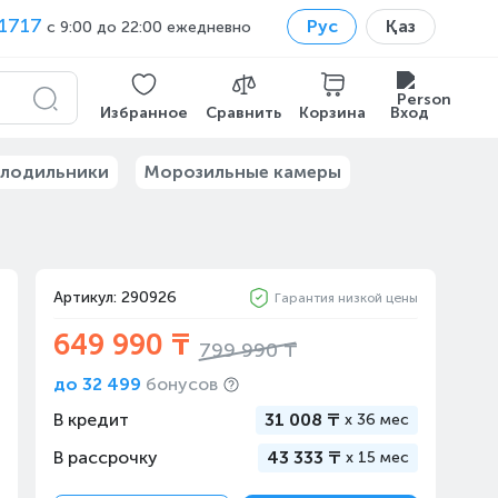
1717
Рус
Қаз
с 9:00 до 22:00 ежедневно
Избранное
Сравнить
Корзина
Вход
лодильники
Морозильные камеры
Артикул: 290926
Гарантия низкой цены
649 990 ₸
799 990 ₸
до
32 499
бонусов
В кредит
31 008 ₸
x
36 мес
В рассрочку
43 333 ₸
x
15 мес