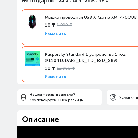
🎁 Подарок
23 д : 15 ч : 22 м : 48 с
Мышка проводная USB X-Game XM-770OUB
10 ₸
1 990 ₸
Изменить
Kaspersky Standard 1 устройства 1 год
(KL10410DAFS_LK_TD_ESD_SRV)
10 ₸
12 990 ₸
Изменить
Нашли товар дешевле?
Условия 
Компенсируем 110% разницы
Описание