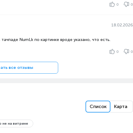
0
0
Да
18.02.2026
а тачпаде NumLk по картинке вроде указано, что есть.
0
0
ать все отзывы
Список
Карта
 не на витрине