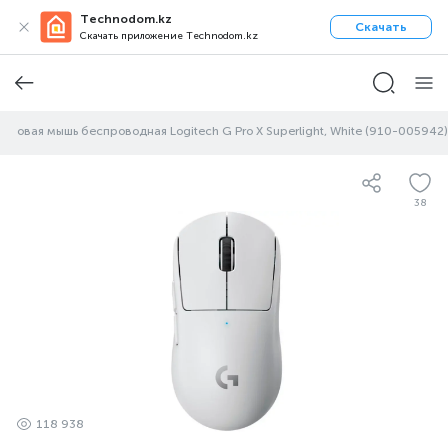
Technodom.kz
Скачать
Скачать приложение Technodom.kz
Игровая мышь беспроводная Logitech G Pro X Superlight, White (910-005942)
38
118 938