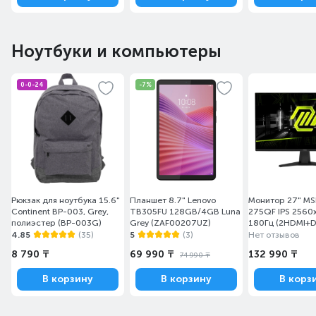
Ноутбуки и компьютеры
0-0-24
-7%
Рюкзак для ноутбука 15.6"
Планшет 8.7" Lenovo
Монитор 27" MS
Continent BP-003, Grey,
TB305FU 128GB/4GB Luna
275QF IPS 2560
полиэстер (BP-003G)
Grey (ZAF00207UZ)
180Гц (2HDMI+D
4.85
(35)
5
(3)
Нет отзывов
8 790 ₸
69 990 ₸
132 990 ₸
74 990 ₸
В корзину
В корзину
В корз