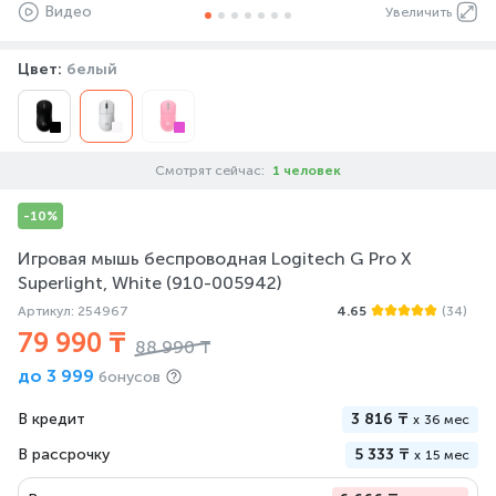
Видео
Увеличить
Цвет:
белый
Смотрят сейчас:
1 человек
-10%
Игровая мышь беспроводная Logitech G Pro X
Superlight, White (910-005942)
Артикул: 254967
4.65
(34)
79 990 ₸
88 990 ₸
до
3 999
бонусов
В кредит
3 816 ₸
x
36 мес
В рассрочку
5 333 ₸
x
15 мес