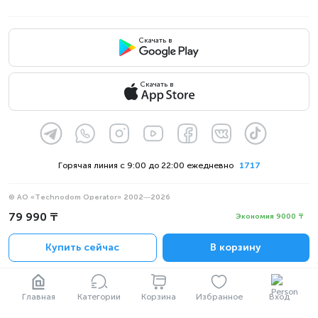
Скачать в
Скачать в
Горячая линия с 9:00 до 22:00 ежедневно
1717
© АО «Technodom Operator» 2002—2026
Мы принимаем:
79 990 ₸
Экономия 9000 ₸
Официальное уведомление
Купить сейчас
В корзину
Политика конфиденциальности
Главная
Категории
Корзина
Избранное
Вход