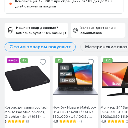
Компенсация 37 000 ₸ при обращении от 181 дня до 270
дней с момента покупки
Нашли товар дешевле?
Условия доставки и
Компенсируем 110% разницы
самовывоза
С этим товаром покупают
Материнские пла
0-0-24
-9%
-5%
-22%
Коврик для мыши Logitech
Ноутбук Huawei Matebook
Монитор 24" S
Mouse Pad Studio Series,
D14 Ci5 13420H / 16ГБ /
LS24F330EAIXCI
Graphite - Small (956-
SSD1000 / 14 / DOS /
1920x1080 16:9
000049)
(MendelG-W5611D/DOS)
(HDMI+DP) Black
5
(9)
4.5
(4)
4.9
(