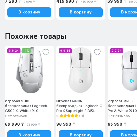
7 290 ₸
419 990 ₸
39 990 ₸
7 990 ₸
439 990 ₸
50 9
В корзину
В корзину
В корз
Похожие товары
0-0-24
-4%
0-0-24
0-0-24
Игровая мышь
Игровая мышь
Игровая мышь
беспроводная Logitech
беспроводная Logitech G
беспроводная L
G502 X, White (910-
Pro X Superlight 2 DEX,
Pro 2, White (9
006189)
White (910-007365)
Нет отзывов
5
(8)
Нет отзывов
89 990 ₸
98 990 ₸
83 990 ₸
93 990 ₸
В корзину
В корзину
В корз