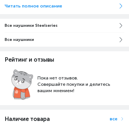
Читать полное описание
Все наушники Steelseries
Все наушники
С новыми Hi-Res
Рейтинг и отзывы
динамиками вы не
пропустите ни одного
Пока нет отзывов.
звука
Совершайте покупки и делитесь
вашим мнением!
Гарнитура Arctis Pro оснащена
премиальными динамиками с
неодимовыми магнитами высокой
Наличие товара
все
плотности, способными воспроизводить