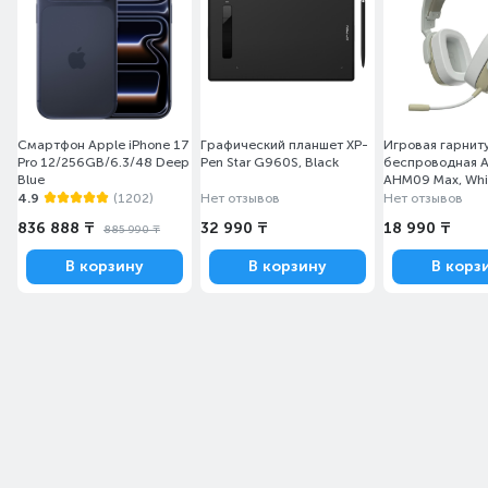
Смартфон Apple iPhone 17
Графический планшет XP-
Игровая гарнит
Pro 12/256GB/6.3/48 Deep
Pen Star G960S, Black
беспроводная A
RGB-подсветка
Blue
AHM09 Max, Whi
(AHM09/MAX/G
4.9
(1202)
Нет отзывов
Нет отзывов
Вы можете выбрать один из доступных 16.8
836 888 ₸
32 990 ₸
18 990 ₸
885 990 ₸
миллионов цветов или создать
В корзину
В корзину
В корз
собственную цветовую схему. Также вы
можете использовать технологию Prism
Sync для синхронизации эффктов
подсветки со всеми устройствами
SteelSeries.