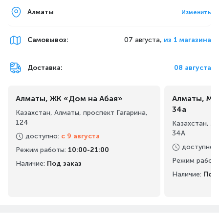
hi-res звук до 40 000Гц, практически вдвое
Алматы
больше стандартного частотного
Изменить
диапазона других гарнитур (22 000 Гц).
Самовывоз
:
07 августа,
из 1 магазина
Доставка:
08 августа
Алматы, ЖК «Дом на Абая»
Алматы, Ма
34а
Казахстан, Алматы, проспект Гагарина,
124
Казахстан, А
34А
доступно
:
с 9 августа
доступно
:
Режим работы
:
10:00-21:00
Режим работ
Наличие:
Под заказ
Наличие:
Под 