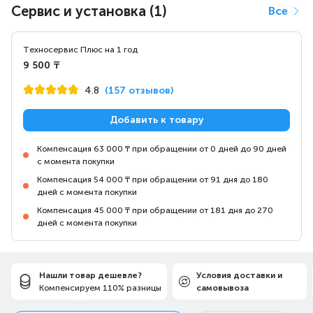
Двунаправленный
Сервис и установка (1)
Все
микрофон ClearCast
Техносервис Плюс на 1 год
Признанный многими как самый лучший
9 500 ₸
микрофон для игр, микрофон ClearCast
4.8
(157 отзывов)
позволяет добиться качество записи голоса
и подавление посторонних шумов на
Добавить к товару
уровне студийных микрофонов.
Компенсация 63 000 ₸ при обращении от 0 дней до 90 дней
с момента покупки
Компенсация 54 000 ₸ при обращении от 91 дня до 180
дней с момента покупки
Компенсация 45 000 ₸ при обращении от 181 дня до 270
дней с момента покупки
Нашли товар дешевле?
Условия доставки и
Компенсируем 110% разницы
самовывоза