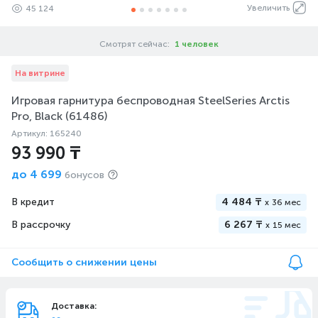
Увеличить
45 124
Смотрят сейчас:
1 человек
На витрине
Игровая гарнитура беспроводная SteelSeries Arctis
Pro, Black (61486)
Артикул: 165240
93 990 ₸
до
4 699
бонусов
В кредит
4 484 ₸
x
36 мес
В рассрочку
6 267 ₸
x
15 мес
Сообщить о снижении цены
Доставка: