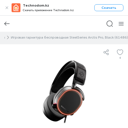
Technodom.kz
Скачать
Скачать приложение Technodom.kz
қап
Игровая гарнитура беспроводная SteelSeries Arctis Pro, Black (61486)
4