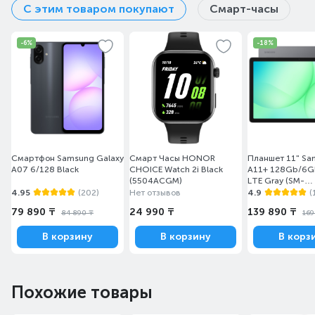
С этим товаром покупают
Смарт-часы
-6%
-18%
Регулятор ChatMix
Смартфон Samsung Galaxy
Смарт Часы HONOR
Планшет 11" Sa
A07 6/128 Black
CHOICE Watch 2i Black
A11+ 128Gb/6Gb
(5504ACGM)
LTE Gray (SM-
X236BZAASKZ)
4.95
(202)
Нет отзывов
4.9
(
79 890 ₸
24 990 ₸
139 890 ₸
84 890 ₸
169
В корзину
В корзину
В корз
Теперь вы можете
Похожие товары
насладиться технологией