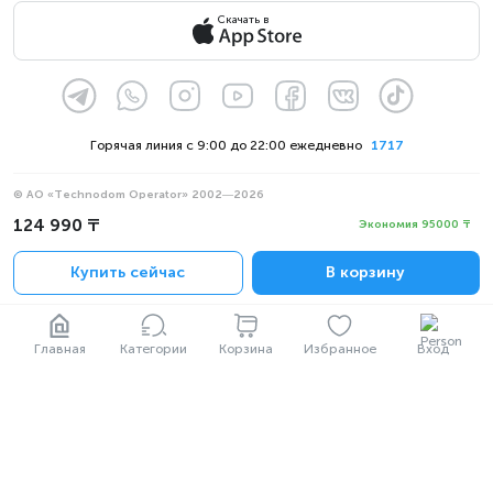
Скачать в
Горячая линия с 9:00 до 22:00 ежедневно
1717
© АО «Technodom Operator» 2002—2026
Мы принимаем:
124 990 ₸
Экономия 95000 ₸
Официальное уведомление
Купить сейчас
В корзину
Политика конфиденциальности
Главная
Категории
Корзина
Избранное
Вход