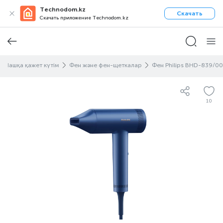
Technodom.kz
Скачать
Скачать приложение Technodom.kz
Шашқа қажет күтім
Фен және фен-щеткалар
Фен Philips BHD-839/00
10