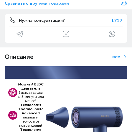
Сравнить с другими товарами
1717
Нужна консультация?
Описание
все
Мощный BLDC
двигатель
Быстрая сушка
за 3 минуты или
менее¹
Технология
ThermoShield
Advanced
защищает
волосы от
повреждений
Технология