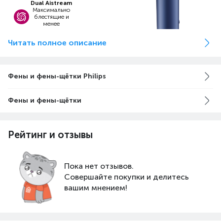
Dual Aistream
Максимально
блестящие и
менее
запутанные
волосы
Читать полное описание
Ионный уход
Отрицательно
заряженные
ионы и ионы
воды
Фены и фены-щётки Philips
Дополнительный
уход
за кожей головы и
Фены и фены-щётки
тонкими волосами
Потребляет
до 50%
меньше
энергии²
Рейтинг и отзывы
Компактный и
удобный
высокоскоростной
фен
всего 395 г
Пока нет отзывов.
Совершайте покупки и делитесь
вашим мнением!