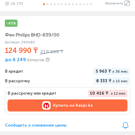
Увеличить
26 733
-43%
Фен Philips BHD-839/00
Артикул: 290683
124 990 ₸
219 990 ₸
до
6 249
бонусов
В кредит
5 963 ₸
x
36 мес
В рассрочку
8 333 ₸
x
15 мес
В рассрочку или кредит
10 416 ₸
x 12 мес
Купить на
Kaspi.kz
Сообщить о снижении цены