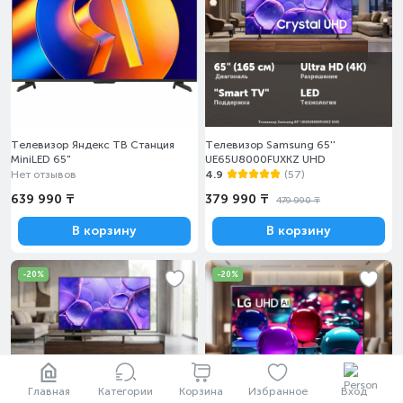
Телевизор Яндекс ТВ Станция
Телевизор Samsung 65''
MiniLED 65"
UE65U8000FUXKZ UHD
Нет отзывов
4.9
(57)
639 990 ₸
379 990 ₸
479 990 ₸
В корзину
В корзину
-20%
-20%
Главная
Категории
Корзина
Избранное
Вход