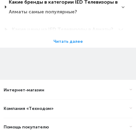
Какие бренды в категории lED Телевизоры в
Алматы самые популярные?
Какие цены на lED Телевизоры в Алматы?
Читать далее
Какие lED Телевизоры в Алматы самые
дешевые?
Какие самые популярные lED Телевизоры в
Алматы в 2026 году?
Интернет-магазин
Цены на телевизор с с
Компания «Технодом»
родительским контролем в
Алматы (стоимость на Август
2026)
Помощь покупателю