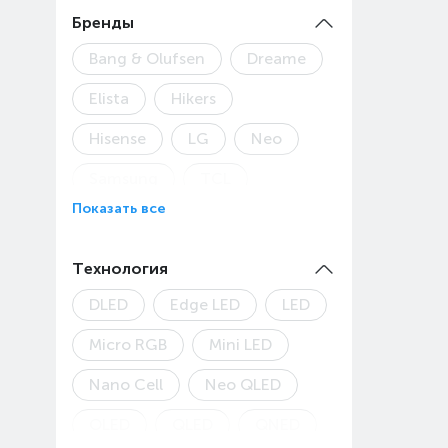
98" (248 см)
Бренды
Bang & Olufsen
Dreame
Elista
Hikers
Hisense
LG
Neo
Samsung
TCL
Показать все
Toshiba
Яндекс
Технология
DLED
Edge LED
LED
Micro RGB
Mini LED
Nano Cell
Neo QLED
OLED
QLED
QNED