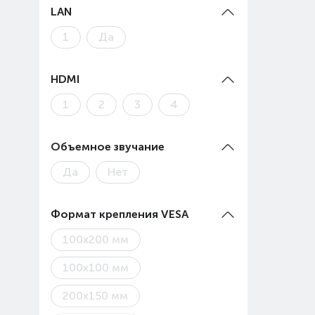
LAN
1
Да
HDMI
1
2
3
4
Объемное звучание
Да
Нет
Формат крепления VESA
100x200 мм
100х100 мм
200x150 мм