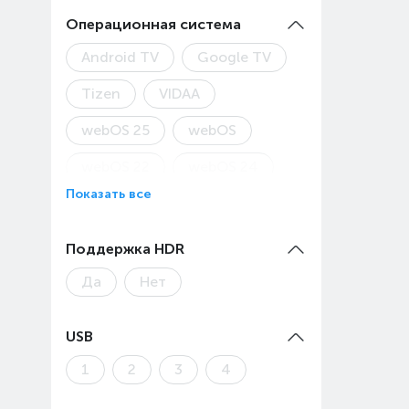
Операционная система
Android TV
Google TV
Tizen
VIDAA
webOS 25
webOS
webOS 22
webOS 24
Показать все
webOS 26
webOS 5.0
YaOS
YaOS X
Поддержка HDR
Да
Нет
USB
1
2
3
4