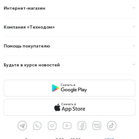
Интернет-магазин
Цены на ноутбуки - Модель
процессора: 8645HS в Алматы
(стоимость на Август 2026)
Компания «Технодом»
Товар
Цена
Помощь покупателю
Будьте в курсе новостей
Скачать в
Скачать в