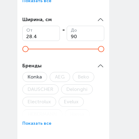
Показать все
Ширина, см
От
До
Бренды
Konka
AEG
Beko
DAUSCHER
Delonghi
Electrolux
Evelux
HEBERMANN
Hansa
Показать все
Hausler
Hotpoint
Korting
Leadbros