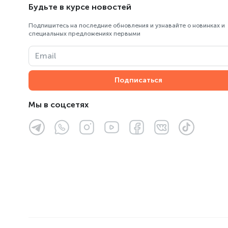
Абылай Хана
Будьте в курсе новостей
Пункт выдачи Центрального
Подпишитесь на последние обновления и узнавайте о новинках и
склада ОРПТ
специальных предложениях первыми
ТК «Армада»
Email
ТРЦ «Almaty Mall»
Подписаться
ТРЦ «Asia Park»
Мы в соцсетях
ТРЦ «FORUM»
ТРЦ «MART»
ТРЦ Мега Парк, «MEGA Park»
ТЦ «Султан»