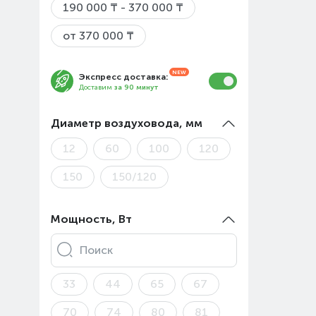
190 000 ₸ - 370 000 ₸
от 370 000 ₸
Экспресс доставка:
Доставим
за 90 минут
Диаметр воздуховода, мм
12
60
100
120
150
150/120
Мощность, Вт
Поиск
33
44
65
67
70
74
80
81