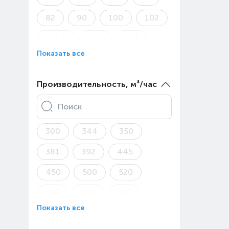
82
90
100
102
102.5
110
114
Показать все
115
119
120
124
126
134
Производительность, м³/час
135
139
142
Поиск
144
149
160
300
344
350
180
185
190
381
392
445
200
202.5
210
450
500
520
213
230
234
530
550
580
235
240
242
Показать все
587
600
625
244
264
266