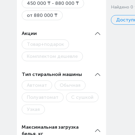
450 000 ₸ - 880 000 ₸
Найдено 0 
от 880 000 ₸
Доступн
Акции
Товар+подарок
Комплектом дешевле
Тип стиральной машины
Автомат
Обычная
Полуавтомат
С сушкой
Узкая
Максимальная загрузка
белья, кг