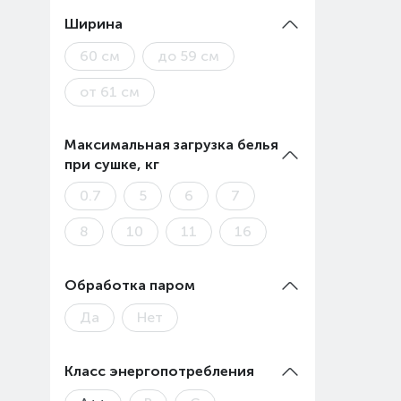
Ширина
60 см
до 59 см
от 61 см
Максимальная загрузка белья
при сушке, кг
0.7
5
6
7
8
10
11
16
Обработка паром
Да
Нет
Класс энергопотребления