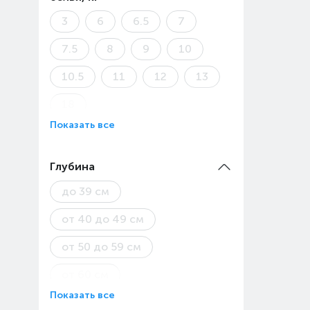
3
6
6.5
7
7.5
8
9
10
10.5
11
12
13
18
Показать все
Глубина
до 39 см
от 40 до 49 см
от 50 до 59 см
от 60 см
Показать все