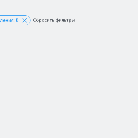
бления
: B
Сбросить фильтры