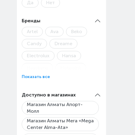
Да
Нет
Бренды
Artel
Ava
Beko
Candy
Dreame
Electrolux
Hansa
Hausberg
Hotpoint
Показать все
Indesit
Konka
Korting
LG
Lex
Доступно в магазинах
Midea
Samsung
Магазин Алматы Апорт-
Молл
Toshiba
Магазин Алматы Мега «Mega
Center Alma-Ata»